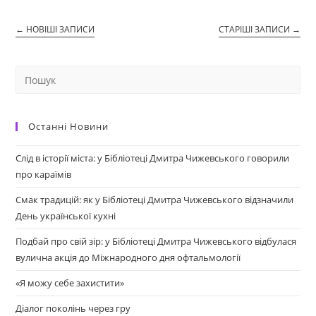
←
НОВІШІ ЗАПИСИ
СТАРІШІ ЗАПИСИ
→
Останні Новини
Слід в історії міста: у Бібліотеці Дмитра Чижевського говорили
про караїмів
Смак традицій: як у Бібліотеці Дмитра Чижевського відзначили
День української кухні
Подбай про свій зір: у Бібліотеці Дмитра Чижевського відбулася
вулична акція до Міжнародного дня офтальмології
«Я можу себе захистити»
Діалог поколінь через гру