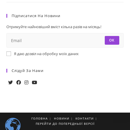
Підписатися На Новини
Отримуйте найновіший вміст кілька разів на місяць!
ОК
Я даю дозвіл на обробку моїх даних
Слідуй За Нами
Opens
Opens
Opens
Opens
in
in
in
in
a
a
a
a
new
new
new
new
tab
tab
tab
tab
ГОЛОВНА
НОВИНИ
КОНТАКТИ
ПЕРЕЙТИ ДО ПОПЕРЕДНЬОЇ ВЕРСІЇ