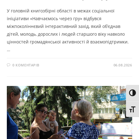
У головній книгозбірні області в межах соціальної
ініціативи «Навчаємось через гру» відбувся
міжпоколіннєвий інтерактивний захід, який об’єднав
дітей, молодь, дорослих і людей старшого віку навколо
цінностей громадянської активності й взаємопідтримки.
…
0 КОМЕНТАРІВ
06.08.2026
Toggl
Toggl