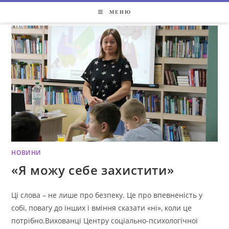
Перейти
МЕНЮ
до
вмісту
НОВИНИ
«Я можу себе захистити»
Ці слова – не лише про безпеку. Це про впевненість у
собі, повагу до інших і вміння сказати «ні», коли це
потрібно.Вихованці Центру соціально-психологічної