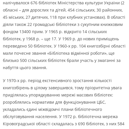
налічувалося 676 бібліотек Міністерства культури України (2
обласні – для дорослих та дітей, 454 сільських, 30 районних,
45 міських, 27 дитячих, 118 при клубних установах). В області
діяли також 22 громадські бібліотеки з сукупним книжковим
фондом 13400 прим. У 1965 р. відкрито 14 сільських
бібліотек, у 1968 р. – ще 17. У 1969 р. до нових приміщень
переведено 50 бібліотек. У 1960-х рр. 104 книгозбірні області
мали почесне звання «Бібліотека відмінної роботи», ще
близько 500 сільських бібліотек брали участь у змаганні за
набуття цього звання.
У 1970-х рр. період екстенсивного зростання кількості
книгозбірень в цілому завершився, тому пріоритетна увага
приділялась упорядкуванню мережі масових бібліотек:
розроблялись нормативи для функціонування ЦБС,
укладались єдині міжвідомчі плани бібліотечного
обслуговування населення. У 1972 р. бібліотечна мережа
Кіровоградської області складалась з 690 бібліотек, з них 584