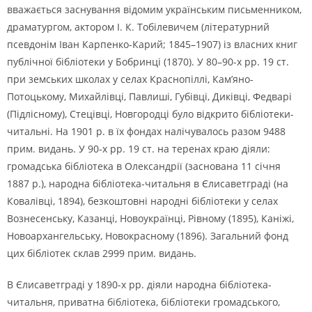
вважається заснування відомим українським письменником,
драматургом, актором І. К. Тобілевичем (літературний
псевдонім Іван Карпенко-Карий; 1845–1907) із власних книг
публічної бібліотеки у Бобринці (1870). У 80–90-х рр. 19 ст.
при земських школах у селах Краснопіллі, Кам’яно-
Потоцькому, Михайлівці, Павлиші, Губівці, Диківці, Федварі
(Підлісному), Стецівці, Новгородці було відкрито бібліотеки-
читальні. На 1901 р. в їх фондах налічувалось разом 9488
прим. видань. У 90-х рр. 19 ст. на теренах краю діяли:
громадська бібліотека в Олександрії (заснована 11 січня
1887 р.), народна бібліотека-читальня в Єлисаветграді (на
Ковалівці, 1894), безкоштовні народні бібліотеки у селах
Вознесенську, Казанці, Новоукраїнці, Рівному (1895), Каніжі,
Новоархангельську, Новокрасному (1896). Загальний фонд
цих бібліотек склав 2999 прим. видань.
В Єлисаветграді у 1890-х рр. діяли народна бібліотека-
читальня, приватна бібліотека, бібліотеки громадського,