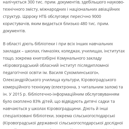
налічується 300 тис. прим. документів, здебільшого науково-
технічного змісту, міжнародних і національних авіаційних
структур. Щороку НТБ обслуговує пересічно 9000
користувачів, яким видається близько 480 тис. прим.
документів.
В області діють бібліотеки і при всіх інших навчальних
закладах – школах, гімназіях, коледжах, училищах, інститутах
тощо, зокрема книгозбірні Комунального закладу
«Кіровоградський обласний інститут післядипломної
педагогічної освіти ім. Василя Сухомлинського»,
Олександрійського училища культури, Кіровоградського
комерційного технікуму (електронна, з читальним залом) та
ін. У 2015 р. бібліотечно-інформаційним обслуговуванням
було охоплено 83% дітей, що відвідують дитячі садки та
навчаються у школах Кіровоградщини. Діють й інші
спеціалізовані бібліотеки, зокрема сільськогосподарські
(Кіровоградської державної сільськогосподарської дослідної