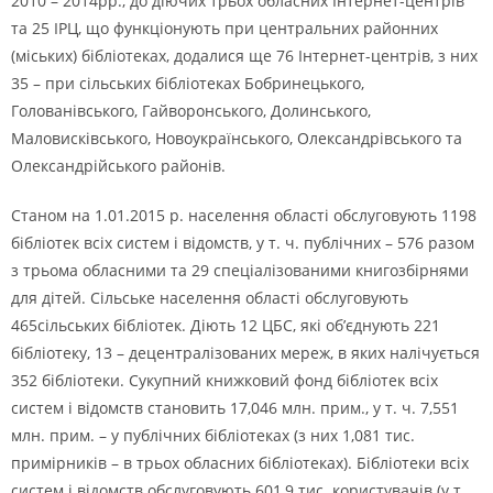
2010 – 2014рр., до діючих трьох обласних Інтернет-центрів
та 25 ІРЦ, що функціонують при центральних районних
(міських) бібліотеках, додалися ще 76 Інтернет-центрів, з них
35 – при сільських бібліотеках Бобринецького,
Голованівського, Гайворонського, Долинського,
Маловисківського, Новоукраїнського, Олександрівського та
Олександрійського районів.
Станом на 1.01.2015 р. населення області обслуговують 1198
бібліотек всіх систем і відомств, у т. ч. публічних – 576 разом
з трьома обласними та 29 спеціалізованими книгозбірнями
для дітей. Сільське населення області обслуговують
465сільських бібліотек. Діють 12 ЦБС, які об’єднують 221
бібліотеку, 13 – децентралізованих мереж, в яких налічується
352 бібліотеки. Сукупний книжковий фонд бібліотек всіх
систем і відомств становить 17,046 млн. прим., у т. ч. 7,551
млн. прим. – у публічних бібліотеках (з них 1,081 тис.
примірників – в трьох обласних бібліотеках). Бібліотеки всіх
систем і відомств обслуговують 601,9 тис. користувачів (у т.