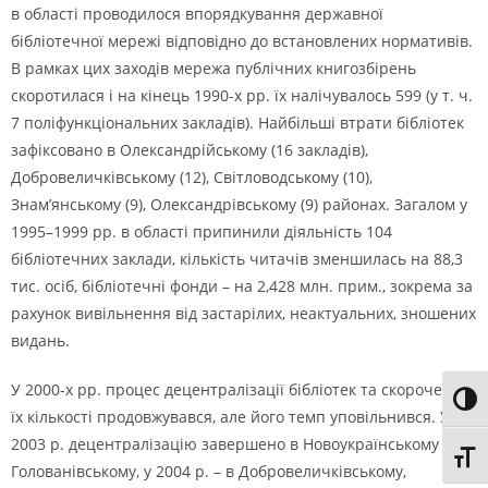
в області проводилося впорядкування державної
бібліотечної мережі відповідно до встановлених нормативів.
В рамках цих заходів мережа публічних книгозбірень
скоротилася і на кінець 1990-х рр. їх налічувалось 599 (у т. ч.
7 поліфункціональних закладів). Найбільші втрати бібліотек
зафіксовано в Олександрійському (16 закладів),
Добровеличківському (12), Світловодському (10),
Знам’янському (9), Олександрівському (9) районах. Загалом у
1995–1999 рр. в області припинили діяльність 104
бібліотечних заклади, кількість читачів зменшилась на 88,3
тис. осіб, бібліотечні фонди – на 2,428 млн. прим., зокрема за
рахунок вивільнення від застарілих, неактуальних, зношених
видань.
У 2000-х рр. процес децентралізації бібліотек та скорочення
Toggl
їх кількості продовжувався, але його темп уповільнився. У
2003 р. децентралізацію завершено в Новоукраїнському і
Toggl
Голованівському, у 2004 р. – в Добровеличківському,