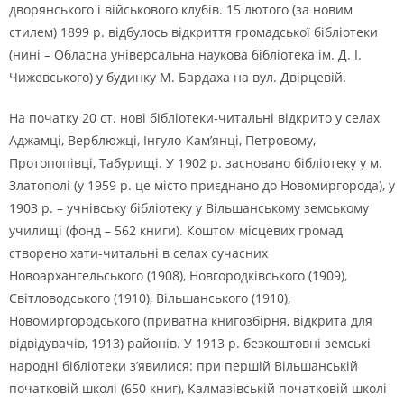
дворянського і військового клубів. 15 лютого (за новим
стилем) 1899 р. відбулось відкриття громадської бібліотеки
(нині – Обласна універсальна наукова бібліотека ім. Д. І.
Чижевського) у будинку М. Бардаха на вул. Двірцевій.
На початку 20 ст. нові бібліотеки-читальні відкрито у селах
Аджамці, Верблюжці, Інгуло-Кам’янці, Петровому,
Протопопівці, Табурищі. У 1902 р. засновано бібліотеку у м.
Златополі (у 1959 р. це місто приєднано до Новомиргорода), у
1903 р. – учнівську бібліотеку у Вільшанському земському
училищі (фонд – 562 книги). Коштом місцевих громад
створено хати-читальні в селах сучасних
Новоархангельського (1908), Новгородківського (1909),
Світловодського (1910), Вільшанського (1910),
Новомиргородського (приватна книгозбірня, відкрита для
відвідувачів, 1913) районів. У 1913 р. безкоштовні земські
народні бібліотеки з’явилися: при першій Вільшанській
початковій школі (650 книг), Калмазівській початковій школі