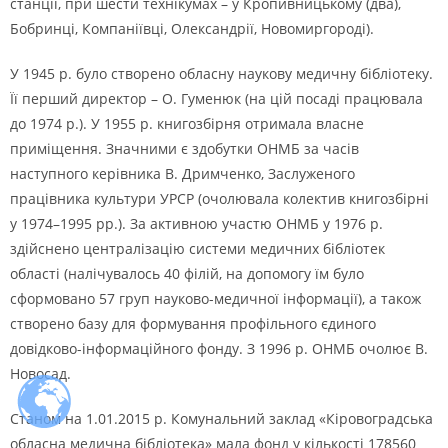
станції, при шести технікумах – у Кропивницькому (два),
Бобринці, Компаніївці, Олександрії, Новомиргороді).
У 1945 р. було створено обласну наукову медичну бібліотеку.
Її перший директор – О. Гуменюк (на цій посаді працювала
до 1974 р.). У 1955 р. книгозбірня отримала власне
приміщення. Значними є здобутки ОНМБ за часів
наступного керівника В. Дримченко, Заслуженого
працівника культури УРСР (очолювала колектив книгозбірні
у 1974–1995 рр.). За активною участю ОНМБ у 1976 р.
здійснено централізацію системи медичних бібліотек
області (налічувалось 40 філій, на допомогу їм було
сформовано 57 груп науково-медичної інформації), а також
створено базу для формування профільного єдиного
довідково-інформаційного фонду. З 1996 р. ОНМБ очолює В.
Новосад.
Станом на 1.01.2015 р. Комунальний заклад «Кіровоградська
обласна медична бібліотека» мала фонд у кількості 178560