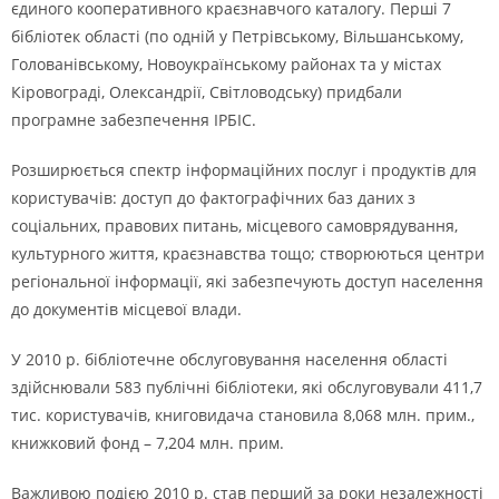
єдиного кооперативного краєзнавчого каталогу. Перші 7
бібліотек області (по одній у Петрівському, Вільшанському,
Голованівському, Новоукраїнському районах та у містах
Кіровограді, Олександрії, Світловодську) придбали
програмне забезпечення ІРБІС.
Розширюється спектр інформаційних послуг і продуктів для
користувачів: доступ до фактографічних баз даних з
соціальних, правових питань, місцевого самоврядування,
культурного життя, краєзнавства тощо; створюються центри
регіональної інформації, які забезпечують доступ населення
до документів місцевої влади.
У 2010 р. бібліотечне обслуговування населення області
здійснювали 583 публічні бібліотеки, які обслуговували 411,7
тис. користувачів, книговидача становила 8,068 млн. прим.,
книжковий фонд – 7,204 млн. прим.
Важливою подією 2010 р. став перший за роки незалежності