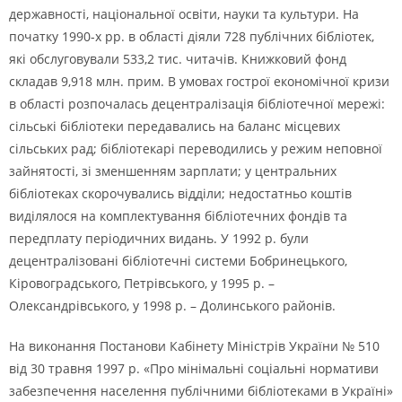
державності, національної освіти, науки та культури. На
початку 1990-х рр. в області діяли 728 публічних бібліотек,
які обслуговували 533,2 тис. читачів. Книжковий фонд
складав 9,918 млн. прим. В умовах гострої економічної кризи
в області розпочалась децентралізація бібліотечної мережі:
сільські бібліотеки передавались на баланс місцевих
сільських рад; бібліотекарі переводились у режим неповної
зайнятості, зі зменшенням зарплати; у центральних
бібліотеках скорочувались відділи; недостатньо коштів
виділялося на комплектування бібліотечних фондів та
передплату періодичних видань. У 1992 р. були
децентралізовані бібліотечні системи Бобринецького,
Кіровоградського, Петрівського, у 1995 р. –
Олександрівського, у 1998 р. – Долинського районів.
На виконання Постанови Кабінету Міністрів України № 510
від 30 травня 1997 р. «Про мінімальні соціальні нормативи
забезпечення населення публічними бібліотеками в Україні»