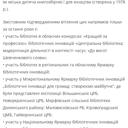
як міська дитяча книгозбірня) і для юнацтва (створена у 1978
р.).
Змістовним підтвердженням втілення цих напрямків тільки
за останні роки є:
• участь бібліотек в обласних конкурсах: «Кращий за
професією»; бібліотечних інновацій «Центральна бібліотека:
модернізація діяльності в контексті часу»; «До висот
Шевченкового слова»;
• участь бібліотек в регіональних та обласному Ярмарку
бібліотечних інновацій;
• участь у Міжрегіональному Ярмарку бібліотечних інновацій
„Бібліотечні інновації для громад: створюємо майбутнє”, де
були представлені експозиції Вільшанської ЦРБ,
Новоукраїнської ЦРБ, Марфівської сільської бібліотеки
Долинського району; Маловисківської РБ, Кіровоградської
ЦМБ, Гайворонської ЦРБ;
• участь у Національному Ярмарку бібліотечних інновацій