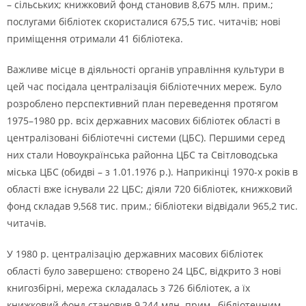
– сільських; книжковий фонд становив 8,675 млн. прим.;
послугами бібліотек скористалися 675,5 тис. читачів; нові
приміщення отримали 41 бібліотека.
Важливе місце в діяльності органів управління культури в
цей час посідала централізація бібліотечних мереж. Було
розроблено перспективний план переведення протягом
1975–1980 рр. всіх державних масових бібліотек області в
централізовані бібліотечні системи (ЦБС). Першими серед
них стали Новоукраїнська районна ЦБС та Світловодська
міська ЦБС (обидві – з 1.01.1976 р.). Наприкінці 1970-х років в
області вже існували 22 ЦБС; діяли 720 бібліотек, книжковий
фонд складав 9,568 тис. прим.; бібліотеки відвідали 965,2 тис.
читачів.
У 1980 р. централізацію державних масових бібліотек
області було завершено: створено 24 ЦБС, відкрито 3 нові
книгозбірні, мережа складалась з 726 бібліотек, а їх
книжковий фонд становив 9,244 млн. прим., бібліотечним