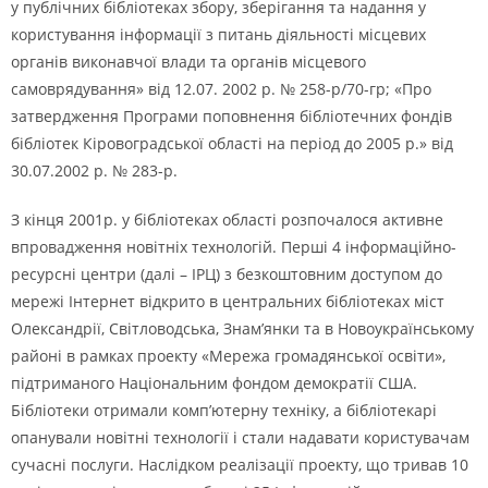
у публічних бібліотеках збору, зберігання та надання у
користування інформації з питань діяльності місцевих
органів виконавчої влади та органів місцевого
самоврядування» від 12.07. 2002 р. № 258-р/70-гр; «Про
затвердження Програми поповнення бібліотечних фондів
бібліотек Кіровоградської області на період до 2005 р.» від
30.07.2002 р. № 283-р.
З кінця 2001р. у бібліотеках області розпочалося активне
впровадження новітніх технологій. Перші 4 інформаційно-
ресурсні центри (далі – ІРЦ) з безкоштовним доступом до
мережі Інтернет відкрито в центральних бібліотеках міст
Олександрії, Світловодська, Знам’янки та в Новоукраїнському
районі в рамках проекту «Мережа громадянської освіти»,
підтриманого Національним фондом демократії США.
Бібліотеки отримали комп’ютерну техніку, а бібліотекарі
опанували новітні технології і стали надавати користувачам
сучасні послуги. Наслідком реалізації проекту, що тривав 10