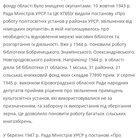
фонду області було знищено окупантами. 10 жовтня 1943 р.
Рада Міністрів УРСР та ЦК КП(б)У видали постанову «Про
роботу політосвітніх установ у районах УРСР, звільнених від
німецьких окупантів», в якій наголошувалось про
необхідність відновлення мережі масових бібліотек та
розгортання їх діяльності. Вже у 1944 р. поновили роботу
бібліотеки Бобринецького, Знам’янського, Олександрівського,
Новгородківського районів. Наприкінці 1944 р. в області
діяли 54 бібліотеки (1 обласна, 1 міська, 31 районна, 21
сільська), книжковий фонд яких складав 77890 прим. У серпні
1945 р. виконком Кіровоградської обласної Ради народних
депутатів прийняв рішення про звільнення приміщень
культосвітніх установ, які використовувалися не за
призначенням, та заборону їх використання під зберігання
зерна. Це дозволило поновити роботу багатьох сільських
книгозбірень.
У березні 1947 р. Рада Міністрів УРСР у постанові «Про