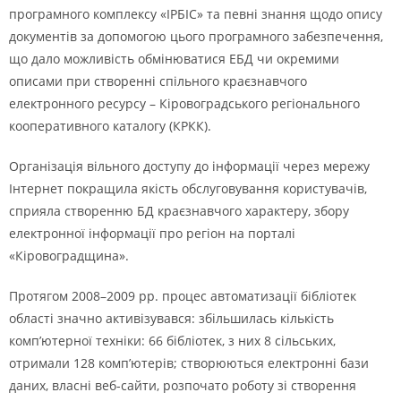
програмного комплексу «ІРБІС» та певні знання щодо опису
документів за допомогою цього програмного забезпечення,
що дало можливість обмінюватися ЕБД чи окремими
описами при створенні спільного краєзнавчого
електронного ресурсу – Кіровоградського регіонального
кооперативного каталогу (КРКК).
Організація вільного доступу до інформації через мережу
Інтернет покращила якість обслуговування користувачів,
сприяла створенню БД краєзнавчого характеру, збору
електронної інформації про регіон на порталі
«Кіровоградщина».
Протягом 2008–2009 рр. процес автоматизації бібліотек
області значно активізувався: збільшилась кількість
комп’ютерної техніки: 66 бібліотек, з них 8 сільських,
отримали 128 комп’ютерів; створюються електронні бази
даних, власні веб-сайти, розпочато роботу зі створення