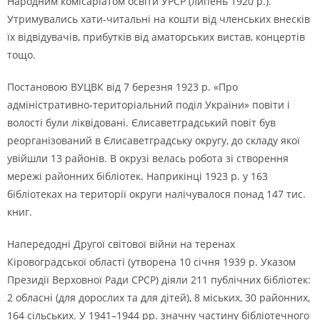
Народним комісаріатом освіти УРСР (липень 1920 р.).
Утримувались хати-читальні на кошти від членських внесків
їх відвідувачів, прибутків від аматорських вистав, концертів
тощо.
Постановою ВУЦВК від 7 березня 1923 р. «Про
адміністративно-територіальний поділ України» повіти і
волості були ліквідовані. Єлисаветградський повіт був
реорганізований в Єлисаветградську округу, до складу якої
увійшли 13 районів. В окрузі велась робота зі створення
мережі районних бібліотек. Наприкінці 1923 р. у 163
бібліотеках на території округи налічувалося понад 147 тис.
книг.
Напередодні Другої світової війни на теренах
Кіровоградської області (утворена 10 січня 1939 р. Указом
Президії Верховної Ради СРСР) діяли 211 публічних бібліотек:
2 обласні (для дорослих та для дітей), 8 міських, 30 районних,
164 сільських. У 1941–1944 рр. значну частину бібліотечного