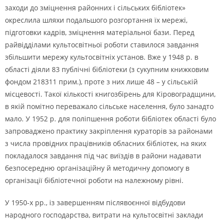
заходи до зміцнення районних і сільських бібліотек»
окреслила шляхи подальшого розгортання їх мережі,
підготовки кадрів, зміцнення матеріальної бази. Перед
райвідділами культосвітньої роботи ставилося завдання
збільшити мережу культосвітніх установ. Вже у 1948 р. в
області діяли 83 публічні бібліотеки (з сукупним книжковим
фондом 218311 прим.), проте з них лише 48 – у сільській
місцевості. Такої кількості книгозбірень для Кіровоградщини,
в якій помітно переважало сільське населення, було занадто
мало. У 1952 р. для поліпшення роботи бібліотек області було
запроваджено практику закріплення кураторів за районами
з числа провідних працівників обласних бібліотек, на яких
покладалося завдання під час виїздів в райони надавати
безпосередню організаційну й методичну допомогу в
організації бібліотечної роботи на належному рівні.
У 1950-х рр., із завершенням післявоєнної відбудови
народного господарства, витрати на культосвітні заклади