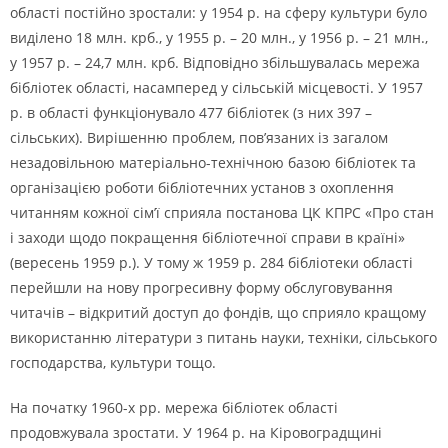
області постійно зростали: у 1954 р. на сферу культури було
виділено 18 млн. крб., у 1955 р. – 20 млн., у 1956 р. – 21 млн.,
у 1957 р. – 24,7 млн. крб. Відповідно збільшувалась мережа
бібліотек області, насамперед у сільській місцевості. У 1957
р. в області функціонувало 477 бібліотек (з них 397 –
сільських). Вирішенню проблем, пов’язаних із загалом
незадовільною матеріально-технічною базою бібліотек та
організацією роботи бібліотечних установ з охоплення
читанням кожної сім’ї сприяла постанова ЦК КПРС «Про стан
і заходи щодо покращення бібліотечної справи в країні»
(вересень 1959 р.). У тому ж 1959 р. 284 бібліотеки області
перейшли на нову прогресивну форму обслуговування
читачів – відкритий доступ до фондів, що сприяло кращому
використанню літератури з питань науки, техніки, сільського
господарства, культури тощо.
На початку 1960-х рр. мережа бібліотек області
продовжувала зростати. У 1964 р. на Кіровоградщині