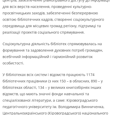
центрів, забезпеченні рівноправного доступу до інформації
для всіх верств населення, проведенні культурно-
просвітницьких заходів, забезпеченні безперервною
освітою бібліотечних кадрів, створенні соціокультурного
середовища для місцевих громад регіону, підтримці та
реалізації проектів соціального спрямування.
Соціокультурна діяльність бібліотек спрямовувалась на
формування та задоволення духовних потреб громадян,
всебічний інформаційний і гармонійний розвиток
особистості.
У бібліотеках всіх систем і відомств працюють 1174
бібліотечних працівники (з них 150 – в обласних, 890 – у
бібліотеках області, 134 – у великих книгозбірнях інших
відомств, що мають значні фонди навчальної та
спеціалізованої літератури, а саме: Кіровоградського
педагогічного університету ім. Володимира Винниченка,
Центральноукраїнського (Кіровоградського) національного