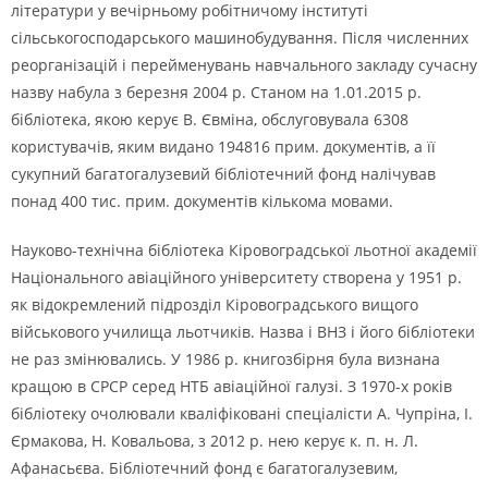
літератури у вечірньому робітничому інституті
сільськогосподарського машинобудування. Після численних
реорганізацій і перейменувань навчального закладу сучасну
назву набула з березня 2004 р. Станом на 1.01.2015 р.
бібліотека, якою керує В. Євміна, обслуговувала 6308
користувачів, яким видано 194816 прим. документів, а її
сукупний багатогалузевий бібліотечний фонд налічував
понад 400 тис. прим. документів кількома мовами.
Науково-технічна бібліотека Кіровоградської льотної академії
Національного авіаційного університету створена у 1951 р.
як відокремлений підрозділ Кіровоградського вищого
військового училища льотчиків. Назва і ВНЗ і його бібліотеки
не раз змінювались. У 1986 р. книгозбірня була визнана
кращою в СРСР серед НТБ авіаційної галузі. З 1970-х років
бібліотеку очолювали кваліфіковані спеціалісти А. Чупріна, І.
Єрмакова, Н. Ковальова, з 2012 р. нею керує к. п. н. Л.
Афанасьєва. Бібліотечний фонд є багатогалузевим,