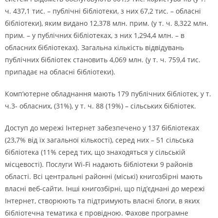
ч. 437,1 тис. – публічні бібліотеки, з них 67,2 тис. – обласні
бібліотеки), яким видано 12,378 млн. прим. (у т. ч. 8,322 млн.
прим. – у публічних бібліотеках, з них 1,294,4 млн. – в
обласних бібліотеках). Загальна кількість відвідувань
публічних бібліотек становить 4,069 млн. (у т. ч. 759,4 тис.
припадає на обласні бібліотеки).
Комп’ютерне обладнання мають 179 публічних бібліотек, у т.
ч.3- обласних, (31%), у т. ч. 88 (19%) – сільських бібліотек.
Доступ до мережі Інтернет забезпечено у 137 бібліотеках
(23,7% від їх загальної кількості), серед них – 51 сільська
бібліотека (11% серед тих, що знаходяться у сільській
місцевості). Послуги Wi-Fi надають бібліотеки 9 районів
області. Всі центральні районні (міські) книгозбірні мають
власні веб-сайти. Інші книгозбірні, що під’єднані до мережі
Інтернет, створюють та підтримують власні блоги, в яких
бібліотечна тематика є провідною. Фахове програмне