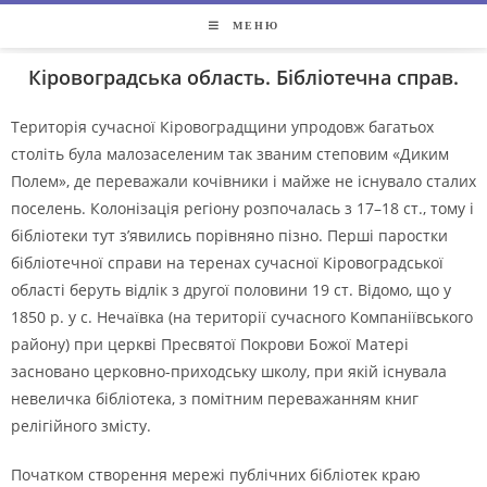
МЕНЮ
Кіровоградська область. Бібліотечна справ.
Територія сучасної Кіровоградщини упродовж багатьох
століть була малозаселеним так званим степовим «Диким
Полем», де переважали кочівники і майже не існувало сталих
поселень. Колонізація регіону розпочалась з 17–18 ст., тому і
бібліотеки тут з’явились порівняно пізно. Перші паростки
бібліотечної справи на теренах сучасної Кіровоградської
області беруть відлік з другої половини 19 ст. Відомо, що у
1850 р. у с. Нечаївка (на території сучасного Компаніївського
району) при церкві Пресвятої Покрови Божої Матері
засновано церковно-приходську школу, при якій існувала
невеличка бібліотека, з помітним переважанням книг
релігійного змісту.
Початком створення мережі публічних бібліотек краю