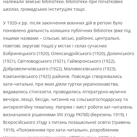
належали земські бібліотеки, бібліотеки при початкових
школах, громадських інституціях тощо.
У 1920-х рр. після закінчення воєнних дій в регіоні було
поновлено діяльність колишніх публічних бібліотек (вже під
іншими назвами – сільські, міські, районні, центральні,
повітові, округові тощо) у містах і селах сучасних
Бобринецького (1920), Олександрійського (1920), Долинського
(1921), Світловодського (1921), Гайворонського (1922),
Добровеличківського (1922), Маловисківського (1923),
Компаніївського (1925) районів. Повсюди створювались
хати-читальні, при яких діяли гуртки українознавства,
видавались стінгазети, проводились літературно-музичні
вечори, лекції, бесіди, читання на сільськогосподарську та
антирелігійну тематику. Напрям і зміст роботи хат-читалень
визначалися рішеннями VІІІ з’їзду РКП(б) (березень 1919), І
Всеросійського з’їзду з питань позашкільної освіти (травень
1919), «Положенням про хати-читальні», розробленим