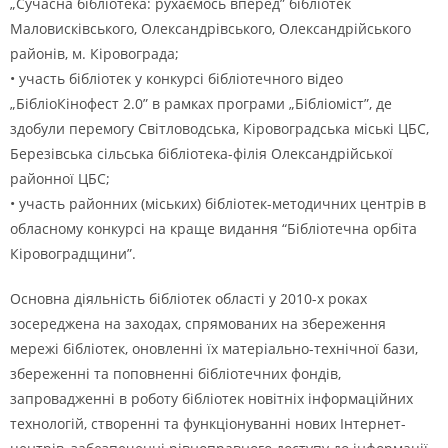
„Сучасна бібліотека: рухаємось вперед” бібліотек
Маловисківського, Олександрівського, Олександрійського
районів, м. Кіровограда;
• участь бібліотек у конкурсі бібліотечного відео
„БібліоКінофест 2.0” в рамках програми „Бібліоміст”, де
здобули перемогу Світловодська, Кіровоградська міські ЦБС,
Березівська сільська бібліотека-філія Олександрійської
районної ЦБС;
• участь районних (міських) бібліотек-методичних центрів в
обласному конкурсі на краще видання “Бібліотечна орбіта
Кіровоградщини”.
Основна діяльність бібліотек області у 2010-х роках
зосереджена на заходах, спрямованих на збереження
мережі бібліотек, оновленні їх матеріально-технічної бази,
збереженні та поповненні бібліотечних фондів,
запровадженні в роботу бібліотек новітніх інформаційних
технологій, створенні та функціонуванні нових Інтернет-