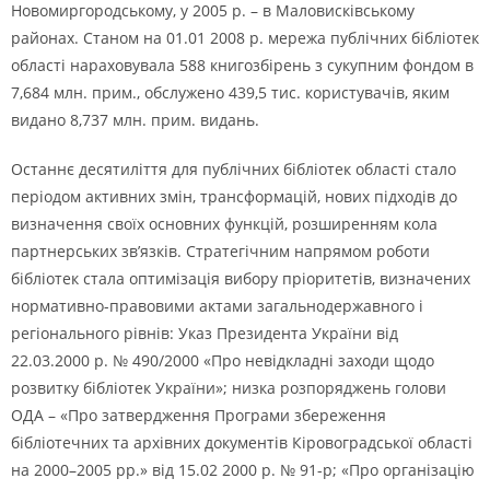
Новомиргородському, у 2005 р. – в Маловисківському
районах. Станом на 01.01 2008 р. мережа публічних бібліотек
області нараховувала 588 книгозбірень з сукупним фондом в
7,684 млн. прим., обслужено 439,5 тис. користувачів, яким
видано 8,737 млн. прим. видань.
Останнє десятиліття для публічних бібліотек області стало
періодом активних змін, трансформацій, нових підходів до
визначення своїх основних функцій, розширенням кола
партнерських зв’язків. Стратегічним напрямом роботи
бібліотек стала оптимізація вибору пріоритетів, визначених
нормативно-правовими актами загальнодержавного і
регіонального рівнів: Указ Президента України від
22.03.2000 р. № 490/2000 «Про невідкладні заходи щодо
розвитку бібліотек України»; низка розпоряджень голови
ОДА – «Про затвердження Програми збереження
бібліотечних та архівних документів Кіровоградської області
на 2000–2005 рр.» від 15.02 2000 р. № 91-р; «Про організацію