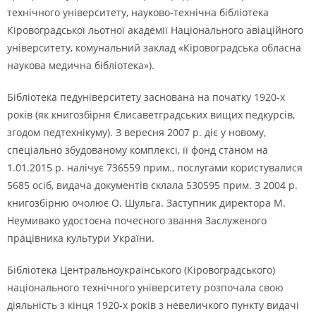
технічного університету, науково-технічна бібліотека
Кіровоградської льотної академії Національного авіаційного
університету, комунальний заклад «Кіровоградська обласна
наукова медична бібліотека»).
Бібліотека педуніверситету заснована на початку 1920-х
років (як книгозбірня Єлисаветградських вищих педкурсів,
згодом педтехнікуму). З вересня 2007 р. діє у новому,
спеціально збудованому комплексі, її фонд станом на
1.01.2015 р. налічує 736559 прим., послугами користувалися
5685 осіб, видача документів склала 530595 прим. З 2004 р.
книгозбірню очолює О. Шульга. Заступник директора М.
Неумивако удостоєна почесного звання Заслуженого
працівника культури України.
Бібліотека Центральноукраїнського (Кіровоградського)
національного технічного університету розпочала свою
діяльність з кінця 1920-х років з невеличкого пункту видачі