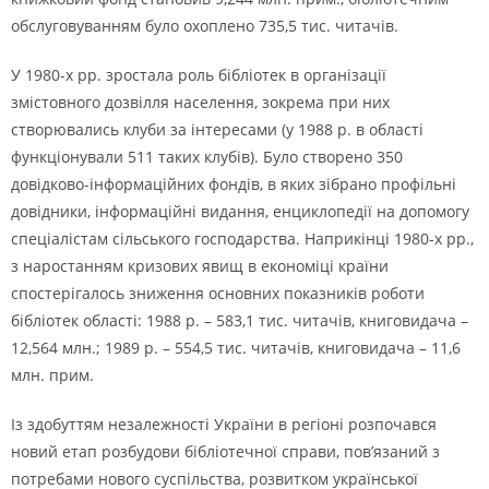
обслуговуванням було охоплено 735,5 тис. читачів.
У 1980-х рр. зростала роль бібліотек в організації
змістовного дозвілля населення, зокрема при них
створювались клуби за інтересами (у 1988 р. в області
функціонували 511 таких клубів). Було створено 350
довідково-інформаційних фондів, в яких зібрано профільні
довідники, інформаційні видання, енциклопедії на допомогу
спеціалістам сільського господарства. Наприкінці 1980-х рр.,
з наростанням кризових явищ в економіці країни
спостерігалось зниження основних показників роботи
бібліотек області: 1988 р. – 583,1 тис. читачів, книговидача –
12,564 млн.; 1989 р. – 554,5 тис. читачів, книговидача – 11,6
млн. прим.
Із здобуттям незалежності України в регіоні розпочався
новий етап розбудови бібліотечної справи, пов’язаний з
потребами нового суспільства, розвитком української