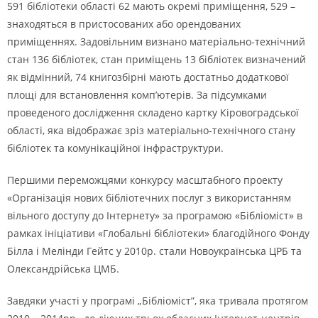
591 бібліотеки області 62 мають окремі приміщення, 529 –
знаходяться в пристосованих або орендованих
приміщеннях. Задовільним визнано матеріально-технічний
стан 136 бібліотек, стан приміщень 13 бібліотек визначений
як відмінний, 74 книгозбірні мають достатньо додаткової
площі для встановлення комп’ютерів. За підсумками
проведеного дослідження складено картку Кіровоградської
області, яка відображає зріз матеріально-технічного стану
бібліотек та комунікаційної інфраструктури.
Першими переможцями конкурсу масштабного проекту
«Організація нових бібліотечних послуг з використанням
вільного доступу до Інтернету» за програмою «Бібліоміст» в
рамках ініціативи «Глобальні бібліотеки» благодійного Фонду
Білла і Мелінди Гейтс у 2010р. стали Новоукраїнська ЦРБ та
Олександрійська ЦМБ.
Завдяки участі у програмі „Бібліоміст”, яка тривала протягом