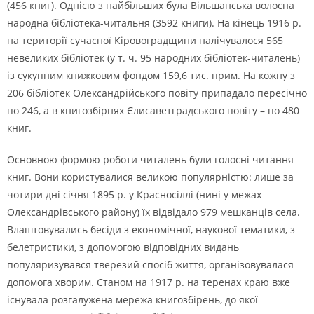
(456 книг). Однією з найбільших була Вільшанська волосна
народна бібліотека-читальня (3592 книги). На кінець 1916 р.
на території сучасної Кіровоградщини налічувалося 565
невеликих бібліотек (у т. ч. 95 народних бібліотек-читалень)
із сукупним книжковим фондом 159,6 тис. прим. На кожну з
206 бібліотек Олександрійського повіту припадало пересічно
по 246, а в книгозбірнях Єлисаветградського повіту – по 480
книг.
Основною формою роботи читалень були голосні читання
книг. Вони користувалися великою популярністю: лише за
чотири дні січня 1895 р. у Красносіллі (нині у межах
Олександрівського району) їх відвідало 979 мешканців села.
Влаштовувались бесіди з економічної, наукової тематики, з
белетристики, з допомогою відповідних видань
популяризувався тверезий спосіб життя, організовувалася
допомога хворим. Станом на 1917 р. на теренах краю вже
існувала розгалужена мережа книгозбірень, до якої