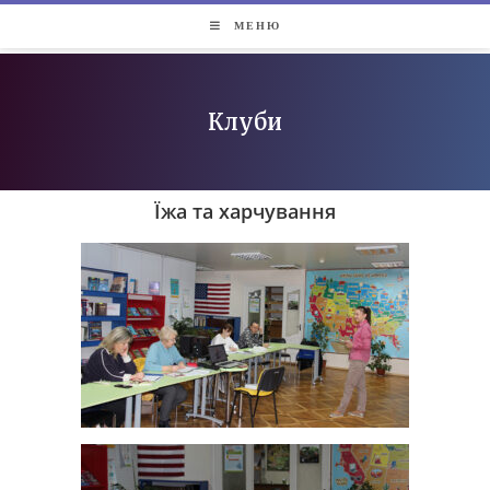
МЕНЮ
Клуби
Їжа та харчування