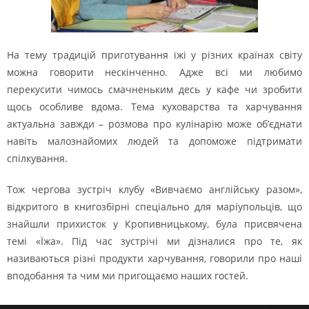
На тему традицій приготування їжі у різних країнах світу
можна говорити нескінченно. Адже всі ми любимо
перекусити чимось смачненьким десь у кафе чи зробити
щось особливе вдома. Тема куховарства та харчування
актуальна завжди – розмова про кулінарію може об’єднати
навіть малознайомих людей та допоможе підтримати
спілкування.
Тож чергова зустріч клубу «Вивчаємо англійську разом»,
відкритого в книгозбірні спеціально для маріупольців, що
знайшли прихисток у Кропивницькому, була присвячена
темі «Їжа». Під час зустрічі ми дізналися про те, як
називаються різні продукти харчування, говорили про наші
вподобання та чим ми пригощаємо наших гостей.