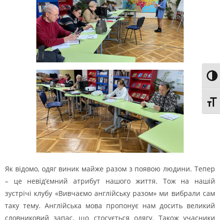
Togg
Togg
Як відомо, одяг виник майже разом з появою людини. Тепер
– це невід’ємний атрибут нашого життя. Тож на нашій
зустрічі клубу «Вивчаємо англійську разом» ми вибрали сам
таку тему. Англійська мова пропонує нам досить великий
словниковий запас, що стосується одягу. Також учасники