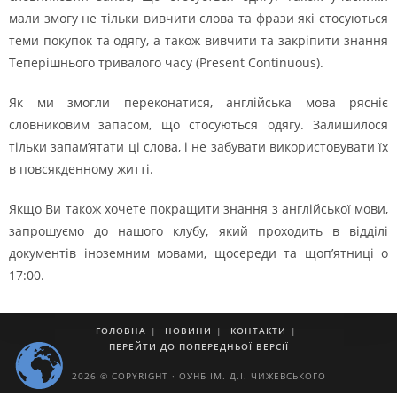
мали змогу не тільки вивчити слова та фрази які стосуються
теми покупок та одягу, а також вивчити та закріпити знання
Теперішнього тривалого часу (Present Continuous).
Як ми змогли переконатися, англійська мова рясніє
словниковим запасом, що стосуються одягу. Залишилося
тільки запам’ятати ці слова, і не забувати використовувати їх
в повсякденному житті.
Якщо Ви також хочете покращити знання з англійської мови,
запрошуємо до нашого клубу, який проходить в відділі
документів іноземним мовами, щосереди та щоп’ятниці о
17:00.
ГОЛОВНА
НОВИНИ
КОНТАКТИ
ПЕРЕЙТИ ДО ПОПЕРЕДНЬОЇ ВЕРСІЇ
2026 © COPYRIGHT · ОУНБ ІМ. Д.І. ЧИЖЕВСЬКОГО