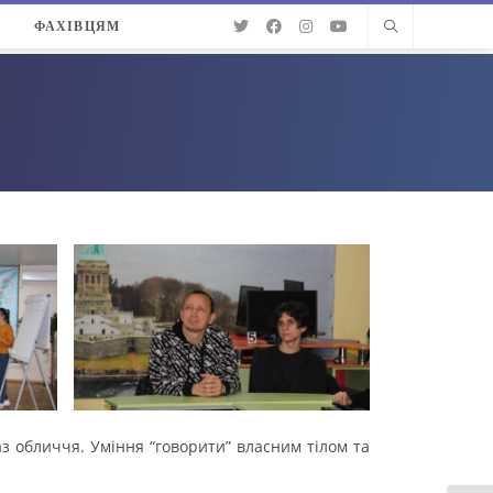
О
ФАХІВЦЯМ
аз обличчя. Уміння “говорити” власним тілом та