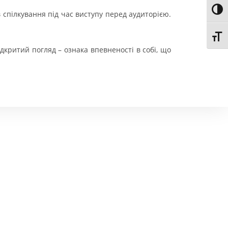
Toggl
спілкування під час виступу перед аудиторією.
Toggl
дкритий погляд – ознака впевненості в собі, що