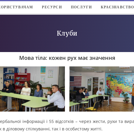
КОРИСТУВАЧАМ
РЕСУРСИ
ПОСЛУГИ
КРАЄЗНАВСТВ
Клуби
Мова тіла: кожен рух має значення
ербальної інформації і 55 відсотків – через жести, рухи та вир
 діловому спілкуванні, так і в особистому житті.