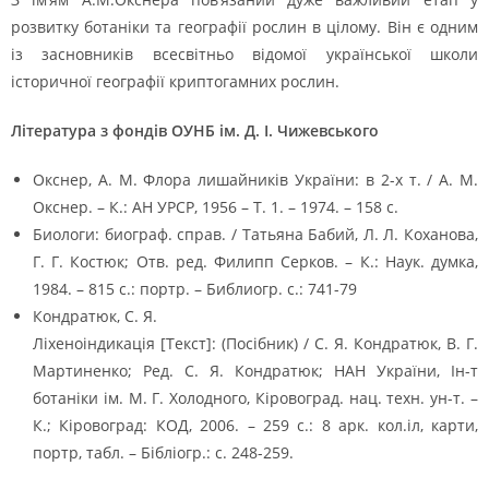
розвитку ботаніки та географії рослин в цілому. Він є одним
із засновників всесвітньо відомої української школи
історичної географії криптогамних рослин.
Література з фондів ОУНБ ім. Д. І. Чижевського
Окснер, А. М. Флора лишайників України: в 2-х т. / А. М.
Окснер. – К.: АН УРСР, 1956 – Т. 1. – 1974. – 158 с.
Биологи: биограф. справ. / Татьяна Бабий, Л. Л. Коханова,
Г. Г. Костюк; Отв. ред. Филипп Серков. – К.: Наук. думка,
1984. – 815 с.: портр. – Библиогр. с.: 741-79
Кондратюк, С. Я.
Ліхеноіндикація [Текст]: (Посібник) / С. Я. Кондратюк, В. Г.
Мартиненко; Ред. С. Я. Кондратюк; НАН України, Ін-т
ботаніки ім. М. Г. Холодного, Кіровоград. нац. техн. ун-т. –
К.; Кіровоград: КОД, 2006. – 259 с.: 8 арк. кол.іл, карти,
портр, табл. – Бібліогр.: с. 248-259.