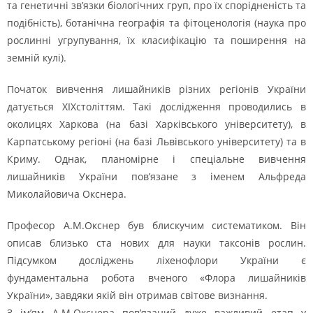
та генетичні зв’язки біологічних груп, про їх спорідненість та
подібність), ботанічна географія та фітоценологія (наука про
рослинні угрупування, їх класифікацію та поширення на
земній кулі).
Початок вивчення лишайників різних регіонів України
датується ХIXстоліттям. Такі дослідження проводились в
околицях Харкова (на базі Харківського університету), в
Карпатському регіоні (на базі Львівського університету) та в
Криму. Однак, планомірне і спеціальне вивчення
лишайників України пов’язане з іменем Альфреда
Миколайовича Окснера.
Професор А.М.Окснер був блискучим систематиком. Він
описав близько ста нових для науки таксонів рослин.
Підсумком досліджень ліхенофлори України є
фундаментальна робота вченого «Флора лишайників
України», завдяки якій він отримав світове визнання.
З ім’ям А.М.Окснера пов’язаний дуже важливий етап у