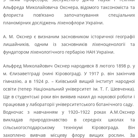
Альфреда Миколайовича Окснера, відомого таксономіста та
флориста пов’язано започаткування спеціальних
планомірних досліджень ліхенофлори України.
А. М. Окснер є визнаним засновником історичної географії
лишайників, одним із засновників ліхеноценології та
фундатором ліхенологічного гербарію НАН України.
Альфред Миколайович Окснер народився 8 лютого 1898 р. у
м. Єлизаветграді (нині Кіровоград). У 1917 р. він закінчив
гімназію, а в 1924 р. – Київський вищий інститут народної
освіти (тепер Національний університет ім. Т. Г. Шевченка).
Ще в студентські роки він виявив нахил до наукової роботи і
працював у лабораторії університетського ботанічного саду.
Водночас з навчанням у 1920–1922 роках А.М.Окснер
викладав природознавство в середніх школах та
сільськогосподарському технікумі Кіровограда. Він
захоплено вивчав місцеву флору вищих рослин. За