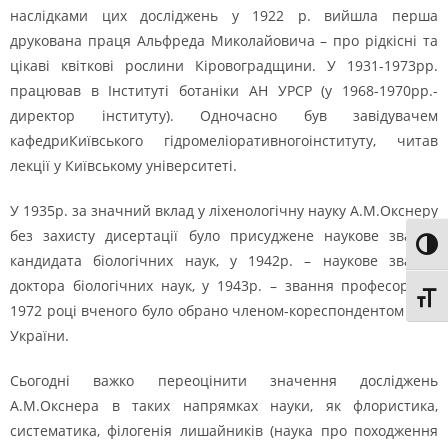
наслідками цих досліджень у 1922 р. вийшла перша
друкована праця Альфреда Миколайовича – про рідкісні та
цікаві квіткові рослини Кіровоградщини. У 1931-1973рр.
працював в Інституті ботаніки АН УРСР (у 1968-1970рр.-
директор інституту). Одночасно був завідувачем
кафедриКиївського гідромеліоративногоінституту, читав
лекції у Київському університеті.
У 1935р. за значний вклад у ліхенологічну науку А.М.Окснеру
без захисту дисертації було присуджене наукове звання
Toggl
кандидата біологічних наук, у 1942р. – наукове звання
доктора біологічних наук, у 1943р. – звання професора. У
Toggl
1972 році вченого було обрано членом-кореспондентом НАН
України.
Сьогодні важко переоцінити значення досліджень
А.М.Окснера в таких напрямках науки, як флористика,
систематика, філогенія лишайників (наука про походження