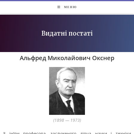
МЕНЮ
Видатні постаті
Альфред Миколайович Окснер
(1898 — 1973)
З ім’ям професора, заслуженого діяча науки і техніки