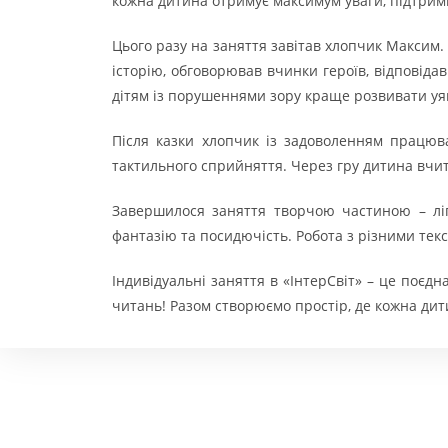
кожна дитина отримує максимум уваги, підтрим
Цього разу на заняття завітав хлопчик Максим.
історію, обговорював вчинки героїв, відповіда
дітям із порушеннями зору краще розвивати уяв
Після казки хлопчик із задоволенням працюва
тактильного сприйняття. Через гру дитина вчит
Завершилося заняття творчою частиною – ліп
фантазію та посидючість. Робота з різними тек
Індивідуальні заняття в «ІнтерСвіт» – це поєд
читань! Разом створюємо простір, де кожна дити