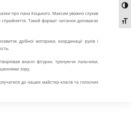
Toggl
 казки про пана Коцького. Максим уважно слухав
ве сприйняття. Такий формат читання допомагає
Toggl
звиток дрібної моторики, координації рухів і
ість.
творював власні фігурки, тренуючи пальчики,
рушеннями зору.
олучатися до наших майстер-класів та голосних