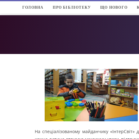
ГОЛОВНА
ПРО БІБЛІОТЕКУ
ЩО НОВОГО
На спеціалізованому майданчику «ІнтерСвіт» д