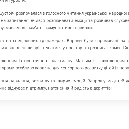
ки й турботи.
 Зустріч розпочалася з голосного читання української народної
в на запитання, вчився розпізнавати емоції та розвивав слухо
у, мовлення, пам’ять і комунікативні навички.
в на спеціальних тренажерах. Вправи були спрямовані на ро
ься впевненіше орієнтуватися у просторі та розвиває самостійн
ленням із повітряного пластиліну. Максим із захопленням с
стурами особливо корисна для сенсорного розвитку дітей із по
нання навчання, розвитку та щирих емоцій. Запрошуємо дітей д
на відчуває підтримку, натхнення й радість відкриттів!