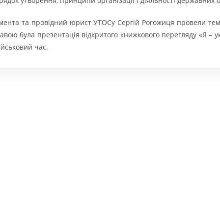
орядок утворення, принципи організації і діяльності державних о
немента та провідний юрист УТОСу Сергій Рогожиця провели тема
ікавою була презентація відкритого книжкового перегляду «Я – 
ійськовий час.