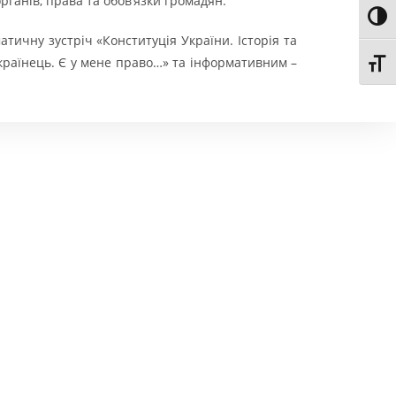
рганів, права та обов’язки громадян.
Toggl
тичну зустріч «Конституція України. Історія та
українець. Є у мене право…» та інформативним –
Toggl