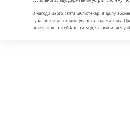
суспільного ладу, державний устрій, систему, п
З нагоди цього свята бібліотекарі відділу або
сучасність» для користувачів з вадами зору. Ц
пояснення статей Конституції, які змінилися у в