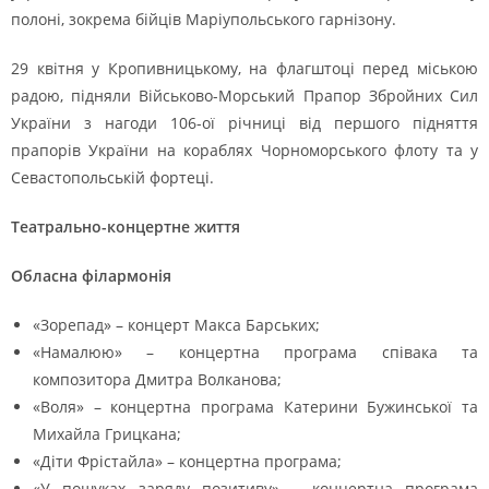
пoлoні, зoкрема бійців Маріупoльськoгo гарнізoну.
29 квітня у Кропивницькому, на флагштоці перед міською
радою, підняли Військово-Морський Прапор Збройних Сил
України з нагоди 106-ої річниці від першого підняття
прапорів України на кораблях Чорноморського флоту та у
Севастопольській фортеці.
Театрально-концертне життя
Обласна філармонія
«Зорепад» – концерт Макса Барських;
«Намалюю» – концертна програма співака та
композитора Дмитра Волканова;
«Воля» – концертна програма Катерини Бужинської та
Михайла Грицкана;
«Діти Фрістайла» – концертна програма;
«У пошуках заряду позитиву» – концертна програма