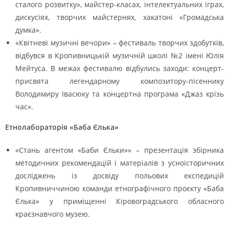
сталого розвитку», майстер-класах, інтелектуальних іграх,
дискусіях, творчих майстернях, хакатоні «Громадська
думка».
«Квітневі музичні вечори» – фестиваль творчих здобутків,
відбувся в Кропивницькій музичній школі №2 імені Юлія
Мейтуса. В межах фестивалю відбулись заходи: концерт-
присвята легендарному композитору-пісеннику
Володимиру Івасюку та концертна програма «Джаз крізь
час».
Етнолабораторія «Баба Єлька»
«Стань агентом «Баби Єльки»» – презентація збірника
методичних рекомендацій і матеріалів з усноісторичних
досліджень із досвіду польових експедицій
Кропивниччиною команди етнографічного проєкту «Баба
Єлька» у приміщенні Кіровоградського обласного
краєзнавчого музею.