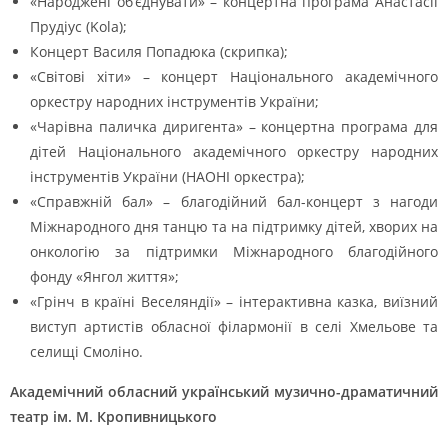
«Народжені об’єднувати» – концертна програма Анастасії
Прудіус (Kola);
Концерт Василя Попадюка (скрипка);
«Світові хіти» – концерт Національного академічного
оркестру народних інструментів України;
«Чарівна паличка диригента» – концертна програма для
дітей Національного академічного оркестру народних
інструментів України (НАОНІ оркестра);
«Справжній бал» – благодійний бал-концерт з нагоди
Міжнародного дня танцю та на підтримку дітей, хворих на
онкологію за підтримки Міжнародного благодійного
фонду «Янгол життя»;
«Грінч в країні Веселяндії» – інтерактивна казка, виїзний
виступ артистів обласної філармонії в селі Хмельове та
селищі Смоліно.
Академічний обласний український музично-драматичний
театр ім. М. Кропивницького