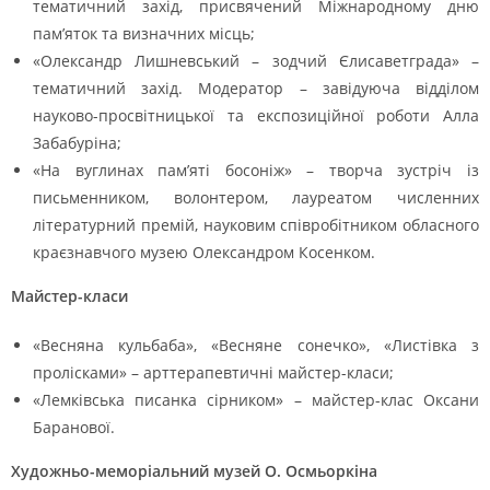
тематичний захід, присвячений Міжнародному дню
пам’яток та визначних місць;
«Олександр Лишневський – зодчий Єлисаветграда» –
тематичний захід. Модератор – завідуюча відділом
науково-просвітницької та експозиційної роботи Алла
Забабуріна;
«На вуглинах пам’яті босоніж» – творча зустріч із
письменником, волонтером, лауреатом численних
літературний премій, науковим співробітником обласного
краєзнавчого музею Олександром Косенком.
Майстер-класи
«Весняна кульбаба», «Весняне сонечко», «Листівка з
пролісками» – арттерапевтичні майстер-класи;
«Лемківська писанка сірником» – майстер-клас Оксани
Баранової.
Художньо-меморіальний музей О. Осмьоркіна