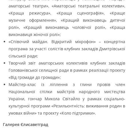
аматорські театри», «Аматорські театральні колективи»,
«Краща режисура», «Краща сценографія», «Краще
музичне оформлення», «Кращий виконавець дитячої
ролі», «Кращий виконавець чоловічої ролі», «Краща
виконавиця жіночої ролі»;
«Співочий майдан. Відкритий мікрофон» – концертна
програма за участі солістів клубних закладів Дмитрівської
сільської ради;
Творчий звіт аматорських колективів клубних закладів
Голованівської селищної ради в рамках реалізації проєкту
«Від громади до громади»;
Майстер-клас із ліплення з глини провів член
Національної спілки майстрів народного мистецтва
України, гончар Микола Світайло у рамках соціально-
культурної програми «Резильєнтність: виживання родин в
умовах війни» та проєкту «Коло підтримки».
Галерея Єлисаветград