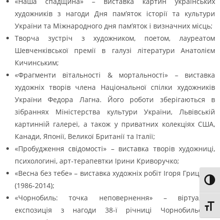
«Наша спадщина» – виставка картин українських
художників з нагоди Дня пам’яток історії та культури
України та Міжнародного дня пам’яток і визначних місць;
Творча зустріч з художником, поетом, лауреатом
Шевченківської премії в галузі літератури Анатолієм
Кичинським;
«Фрагменти вітальності & мортальності» – виставка
художніх творів члена Національної спілки художників
України Федора Лагна. Його роботи зберігаються в
зібраннях Міністерства культури України, Львівській
картинній галереї, а також у приватних колекціях США,
Канади, Японії, Великої Британії та Італії;
«Пробудження свідомості» – виставка творів художниці,
психологині, арт-терапевтки Ірини Криворучко;
«Весна без тебе» – виставка художніх робіт Ігоря Гриценка
Toggl
(1986-2014);
«Чорнобиль: точка неповернення» – віртуальна
Toggl
експозиція з нагоди 38-ї річниці Чорнобильської