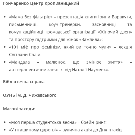
Гончаренко Центр Кропивницький
«Мама без фільтрів» – презентація книги Ірини Варакути,
письменниці, коуч-тренерки, засновниці та
комунікаційниці громадської організації «Жіночий дзен»
та простору підтримки для жінок «Важлива»;
«101 міф про фемінізм, який ви точно чули» – лекція
Світлани Салій;
«Мандала – малюнок, що змінює життя» –
арттерапевтичне заняття від Наталії Науменко.
Бібліотечна справа
ОУНБ ім. Д. Чижевського
Масові заходи:
«Моя перша студентська весна» – брейн-ринг;
«У пташиному царстві» – вулична акція до Дня птахів;