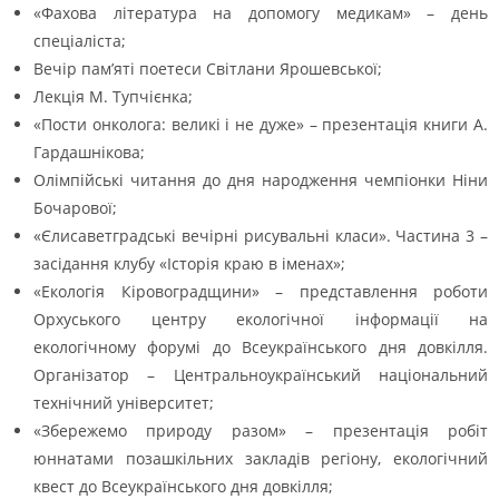
«Фахова література на допомогу медикам» – день
спеціаліста;
Вечір пам’яті поетеси Світлани Ярошевської;
Лекція М. Тупчієнка;
«Пости онколога: великі і не дуже» – презентація книги А.
Гардашнікова;
Олімпійські читання до дня народження чемпіонки Ніни
Бочарової;
«Єлисаветградські вечірні рисувальні класи». Частина 3 –
засідання клубу «Історія краю в іменах»;
«Екологія Кіровоградщини» – представлення роботи
Орхуського центру екологічної інформації на
екологічному форумі до Всеукраїнського дня довкілля.
Організатор – Центральноукраїнський національний
технічний університет;
«Збережемо природу разом» – презентація робіт
юннатами позашкільних закладів регіону, екологічний
квест до Всеукраїнського дня довкілля;