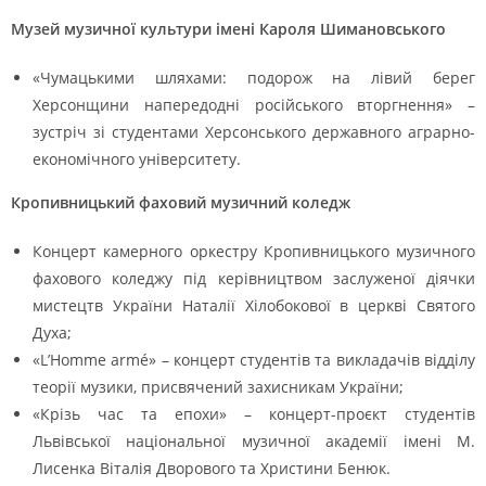
Музей музичної культури імені Кароля Шимановського
«Чумацькими шляхами: подорож на лівий берег
Херсонщини напередодні російського вторгнення» –
зустріч зі студентами Херсонського державного аграрно-
економічного університету.
Кропивницький фаховий музичний коледж
Концерт камерного оркестру Кропивницького музичного
фахового коледжу під керівництвом заслуженої діячки
мистецтв України Наталії Хілобокової в церкві Святого
Духа;
«L’Homme armé» – концерт студентів та викладачів відділу
теорії музики, присвячений захисникам України;
«Крізь час та епохи» – концерт-проєкт студентів
Львівської національної музичної академії імені М.
Лисенка Віталія Дворового та Христини Бенюк.