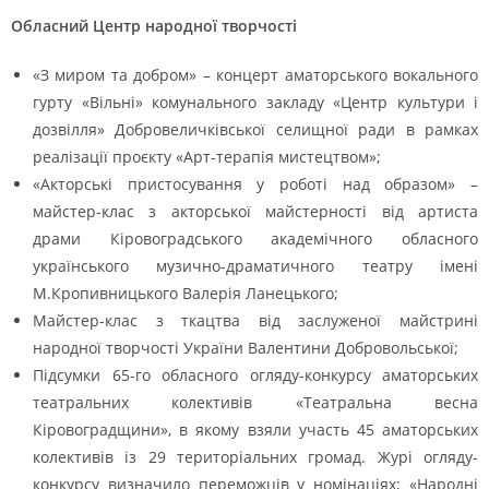
Обласний Центр народної творчості
«З миром та добром» – концерт аматорського вокального
гурту «Вільні» комунального закладу «Центр культури і
дозвілля» Добровеличківської селищної ради в рамках
реалізації проєкту «Арт-терапія мистецтвом»;
«Акторські пристосування у роботі над образом» –
майстер-клас з акторської майстерності від артиста
драми Кіровоградського академічного обласного
українського музично-драматичного театру імені
М.Кропивницького Валерія Ланецького;
Майстер-клас з ткацтва від заслуженої майстрині
народної творчості України Валентини Добровольської;
Підсумки 65-го обласного огляду-конкурсу аматорських
театральних колективів «Театральна весна
Кіровоградщини», в якому взяли участь 45 аматорських
колективів із 29 територіальних громад. Журі огляду-
конкурсу визначило переможців у номінаціях; «Народні