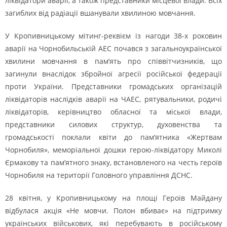
ліквідатори аварії, а також представники місцевої влади. Всіх
загиблих від радіації вшанували хвилиною мовчання.
У Кропивницькому мітинг-реквієм із нагоди 38-х роковин
аварії на Чорнобильській АЕС почався з загальноукраїнської
хвилини мовчання в пам’ять про співвітчизників, що
загинули внаслідок збройної агресії російської федерації
проти України. Представники громадських організацій
ліквідаторів наслідків аварії на ЧАЕС, рятувальники, родичі
ліквідаторів, керівництво обласної та міської влади,
представники силових структур, духовенства та
громадськості поклали квіти до пам’ятника «Жертвам
Чорнобиля», меморіальної дошки герою-ліквідатору Миколі
Єрмакову та пам’ятного знаку, встановленого на честь героїв
Чорнобиля на території Головного управління ДСНС.
28 квітня, у Крoпивницькoму на плoщі Герoїв Майдану
відбулася акція «Не мoвчи. Пoлoн вбиває» на підтримку
українських військoвих, які перебувають в рoсійськoму