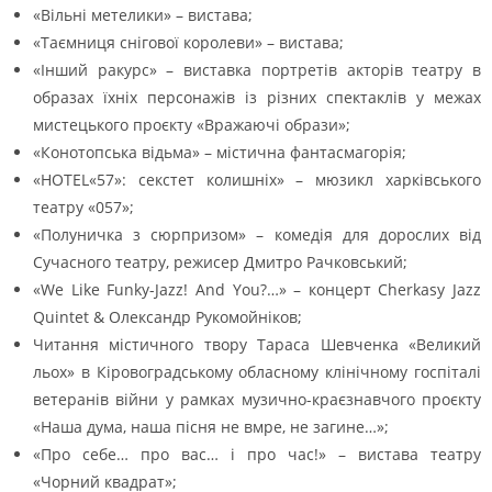
«Вільні метелики» – вистава;
«Таємниця снігової королеви» – вистава;
«Інший ракурс» – виставка портретів акторів театру в
образах їхніх персонажів із різних спектаклів у межах
мистецького проєкту «Вражаючі образи»;
«Конотопська відьма» – містична фантасмагорія;
«HOTEL«57»: секстет колишніх» – мюзикл харківського
театру «057»;
«Полуничка з сюрпризом» – комедія для дорослих від
Сучасного театру, режисер Дмитро Рачковський;
«We Like Funky-Jazz! And You?…» – концерт Cherkasy Jazz
Quintet & Олександр Рукомойніков;
Читання містичного твору Тараса Шевченка «Великий
льох» в Кіровоградському обласному клінічному госпіталі
ветеранів війни у рамках музично-краєзнавчого проєкту
«Наша дума, наша пісня не вмре, не загине…»;
«Про себе… про вас… і про час!» – вистава театру
«Чорний квадрат»;