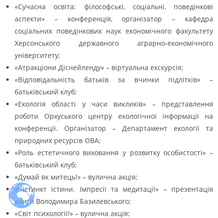
«Сучасна освіта: філософські, соціальні, поведінкові
аспекти» – конференція, організатор – кафедра
соціальних поведінкових наук економічного факультету
Херсонського державного аграрно-економічного
університету;
«Атракціони Діснейленду» – віртуальна екскурсія;
«Відповідальність батьків за вчинки підлітків» –
батьківський клуб;
«Екологія області у часи викликів» – представлення
роботи Орхуського центру екологічної інформації на
конференції. Організатор – Департамент екології та
природних ресурсів ОВА;
«Роль естетичного виховання у розвитку особистості» –
батьківський клуб;
«Думай як митець!» – вулична акція;
«Інстинкт істини. Імпресії та медитації» – презентація
книги Володимира Базилевського;
«Світ психології!» – вулична акція;