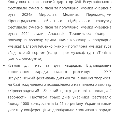
Колтунова та виконавчий директор ХVIІ Всеукраїнського
фестивалю сучасної пісні та популярної музики «Червона
рута 2024» Мирослав Мельник. Переможцями
Кіровоградського обласного відбіркового конкурсу
фестивалю сучасної пісні та популярної музики «Червона
рута» 2024 стали: Анастасія Трощинська (жанр –
популярна музика); Ярина Ткаченко (жанр – популярна
музика); Валерія Рябенко (жанр – популярна музика); гурт
«Радянський сором» (жанр – рок-музика); гурт «Тоніка»
(жанр – рок-музика).
«Земля для нас та для нащадків. Відповідальне
споживання заради сталого розвитку» – XXIX
Всеукраїнський фестиваль дитячої та юнацької творчості
на базі комунального позашкільного навчального закладу
«Кіровоградський обласний центр дитячої та юнацької
творчості». Протягом трьох днів учасники фестивалю
(понад 1000 конкурсантів із 21-го регіону України) взяли
участь у конференції «Відповідальне споживання заради