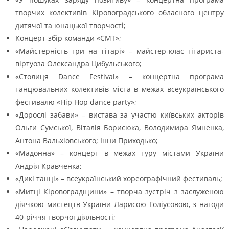
творчих колективів Кіровоградського обласного центру
дитячої та юнацької творчості;
Концерт-збір команди «СМТ»;
«Майстерність гри на гітарі» – майстер-клас гітариста-
віртуоза Олександра Цибульського;
«Столиця Dance Festival» – концертна програма
танцювальних колективів міста в межах всеукраїнського
фестивалю «Hip Hop dance party»;
«Дорослі забави» – вистава за участю київських акторів
Ольги Сумської, Віталія Борисюка, Володимира Ямненка,
Антона Вальхіовського; Інни Приходько;
«Мадонна» – концерт в межах туру містами України
Андрія Кравченка;
«Дикі танці» – всеукраїнський хореографічний фестиваль;
«Митці Кіровоградщини» – творча зустріч з заслуженою
діячкою мистецтв України Ларисою Голіусовою, з нагоди
40-річчя творчої діяльності;