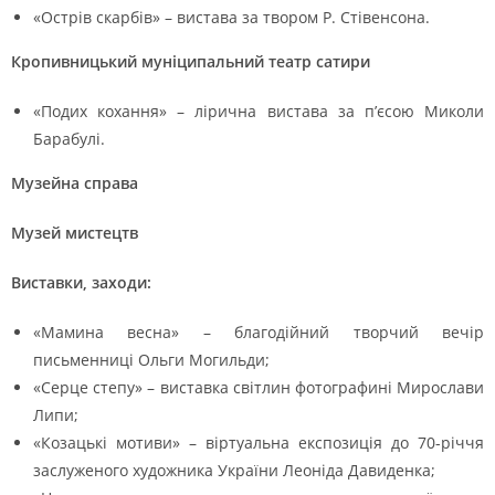
«Острів скарбів» – вистава за твором Р. Стівенсона.
Кропивницький муніципальний театр сатири
«Подих кохання» – лірична вистава за п’єсою Миколи
Барабулі.
Музейна справа
Музей мистецтв
Виставки, заходи:
«Мамина весна» – благодійний творчий вечір
письменниці Ольги Могильди;
«Серце степу» – виставка світлин фотографині Мирослави
Липи;
«Козацькі мотиви» – віртуальна експозиція до 70-річчя
заслуженого художника України Леоніда Давиденка;