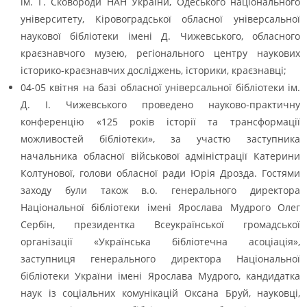
ім. Г. Сковороди НАН України, Одеського національного
університету, Кіровоградської обласної універсальної
наукової бібліотеки імені Д. Чижевського, обласного
краєзнавчого музею, регіонального центру наукових
історико-краєзнавчих досліджень, історики, краєзнавці;
04-05 квітня на базі обласної універсальної бібліотеки ім.
Д. І. Чижевського проведено науково-практичну
конференцію «125 років історії та трансформації
можливостей бібліотеки», за участю заступника
начальника обласної військової адміністрації Катерини
Колтунової, голови обласної ради Юрія Дрозда. Гостями
заходу були також в.о. генерального директора
Національної бібліотеки імені Ярослава Мудрого Олег
Сербін, президентка Всеукраїнської громадської
організації «Українська бібліотечна асоціація»,
заступниця генерального директора Національної
бібліотеки України імені Ярослава Мудрого, кандидатка
наук із соціальних комунікацій Оксана Бруй, науковці,