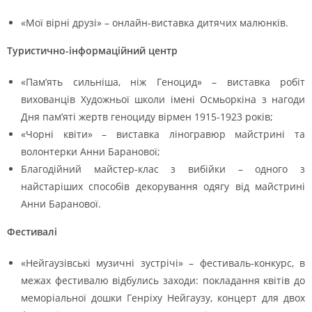
«Мої вірні друзі» – онлайн-виставка дитячих малюнків.
Туристично-інформаційний центр
«Пам’ять сильніша, ніж Геноцид» – виставка робіт
вихованців Художньої школи імені Осмьоркіна з нагоди
Дня пам’яті жертв геноциду вірмен 1915-1923 років;
«Чорні квіти» – виставка ліногравюр майстрині та
волонтерки Анни Баранової;
Благодійний майстер-клас з вибійки – одного з
найстаріших способів декорування одягу від майстрині
Анни Баранової.
Фестивалі
«Нейгаузівські музичні зустрічі» – фестиваль-конкурс, в
межах фестивалю відбулись заходи: покладання квітів до
меморіальної дошки Генріху Нейгаузу, концерт для двох