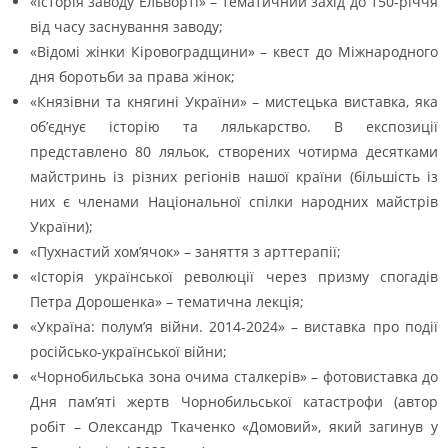
«Історія заводу Ельворті» – тематичний захід до 150-річчя
від часу заснування заводу;
«Відомі жінки Кіровоградщини» – квест до Міжнародного
дня боротьби за права жінок;
«Князівни та княгині України» – мистецька виставка, яка
об’єднує історію та лялькарство. В експозиції
представлено 80 ляльок, створених чотирма десятками
майстринь із різних регіонів нашої країни (більшість із
них є членами Національної спілки народних майстрів
України);
«Пухнастий хом’ячок» – заняття з арттерапії;
«Історія української революції через призму спогадів
Петра Дорошенка» – тематична лекція;
«Україна: полум’я війни. 2014-2024» – виставка про події
російсько-української війни;
«Чорнобильська зона очима сталкерів» – фотовиставка до
Дня пам’яті жертв Чорнобильської катастрофи (автор
робіт – Олександр Ткаченко «Домовий», який загинув у