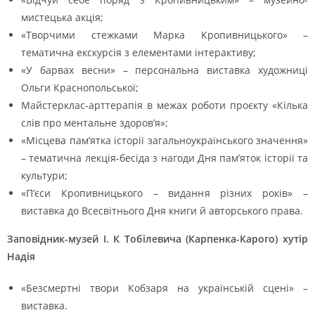
мистецька акція;
«Творчими стежками Марка Кропивницького» –
тематична екскурсія з елементами інтерактиву;
«У барвах весни» – персональна виставка художниці
Ольги Краснопольської;
Майстерклас-арттерапія в межах роботи проєкту «Кілька
слів про ментальне здоров’я»;
«Місцева пам’ятка історії загальноукраїнського значення»
– тематична лекція-бесіда з нагоди Дня пам’яток історії та
культури;
«П’єси Кропивницького – видання різних років» –
виставка до Всесвітнього Дня книги й авторського права.
Заповідник-музей І. К Тобілевича (Карпенка-Карого) хутір
Надія
«Безсмертні твори Кобзаря на українській сцені» –
виставка.