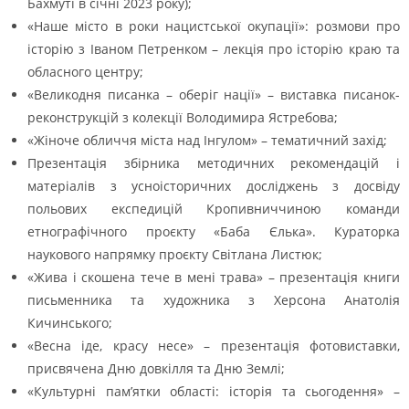
Бахмуті в січні 2023 року);
«Наше місто в роки нацистської окупації»: розмови про
історію з Іваном Петренком – лекція про історію краю та
обласного центру;
«Великодня писанка – оберіг нації» – виставка писанок-
реконструкцій з колекції Володимира Ястребова;
«Жіноче обличчя міста над Інгулом» – тематичний захід;
Презентація збірника методичних рекомендацій і
матеріалів з усноісторичних досліджень з досвіду
польових експедицій Кропивниччиною команди
етнографічного проєкту «Баба Єлька». Кураторка
наукового напрямку проєкту Світлана Листюк;
«Жива і скошена тече в мені трава» – презентація книги
письменника та художника з Херсона Анатолія
Кичинського;
«Весна іде, красу несе» – презентація фотовиставки,
присвячена Дню довкілля та Дню Землі;
«Культурні пам’ятки області: історія та сьогодення» –