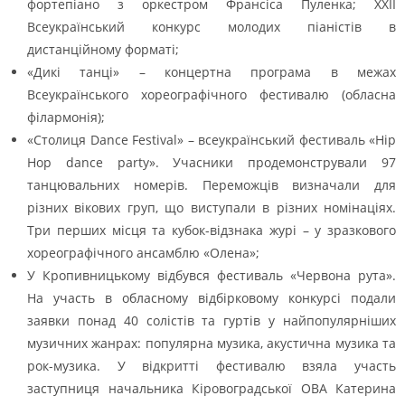
фортепіано з оркестром Франсіса Пуленка; XXII
Всеукраїнський конкурс молодих піаністів в
дистанційному форматі;
«Дикі танці» – концертна програма в межах
Всеукраїнського хореографічного фестивалю (обласна
філармонія);
«Столиця Dance Festival» – всеукраїнський фестиваль «Hip
Hop dance party». Учасники продемонстрували 97
танцювальних номерів. Переможців визначали для
різних вікових груп, що виступали в різних номінаціях.
Три перших місця та кубок-відзнака журі – у зразкового
хореографічного ансамблю «Олена»;
У Кропивницькому відбувся фестиваль «Червона рута».
На участь в обласному відбірковому конкурсі подали
заявки понад 40 солістів та гуртів у найпопулярніших
музичних жанрах: популярна музика, акустична музика та
рок-музика. У відкритті фестивалю взяла участь
заступниця начальника Кіровоградської ОВА Катерина