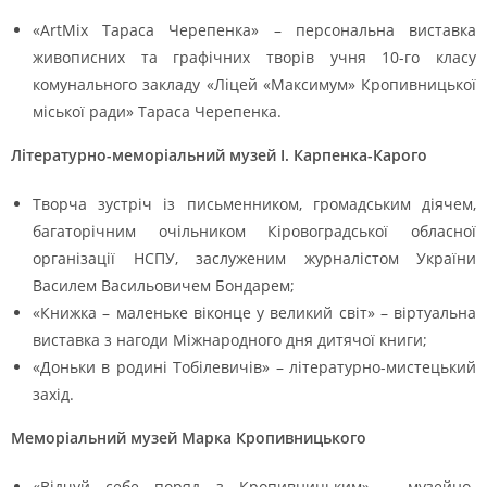
«ArtMix Тараса Черепенка» – персональна виставка
живописних та графічних творів учня 10-го класу
комунального закладу «Ліцей «Максимум» Кропивницької
міської ради» Тараса Черепенка.
Літературно-меморіальний музей І. Карпенка-Карого
Творча зустріч із письменником, громадським діячем,
багаторічним очільником Кіровоградської обласної
організації НСПУ, заслуженим журналістом України
Василем Васильовичем Бондарем;
«Книжка – маленьке віконце у великий світ» – віртуальна
виставка з нагоди Міжнародного дня дитячої книги;
«Доньки в родині Тобілевичів» – літературно-мистецький
захід.
Меморіальний музей Марка Кропивницького
«Відчуй себе поряд з Кропивницьким» – музейно-