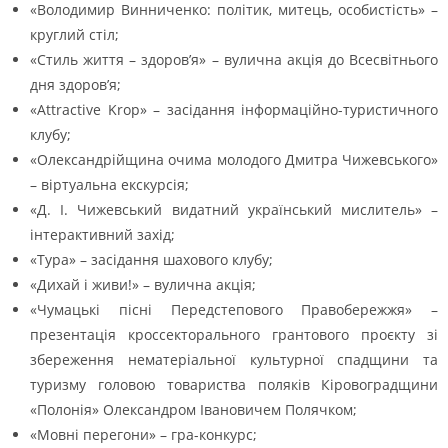
«Володимир Винниченко: політик, митець, особистість» –
круглий стіл;
«Стиль життя – здоров’я» – вулична акція до Всесвітнього
дня здоров’я;
«Attractive Krop» – засідання інформаційно-туристичного
клубу;
«Олександрійщина очима молодого Дмитра Чижевського»
– віртуальна екскурсія;
«Д. І. Чижевський видатний український мислитель» –
інтерактивний захід;
«Тура» – засідання шахового клубу;
«Дихай і живи!» – вулична акція;
«Чумацькі пісні Передстепового Правобережжя» –
презентація кроссекторального грантового проєкту зі
збереження нематеріальної культурної спадщини та
туризму головою товариства поляків Кіровоградщини
«Полонія» Олександром Івановичем Полячком;
«Мовні перегони» – гра-конкурс;