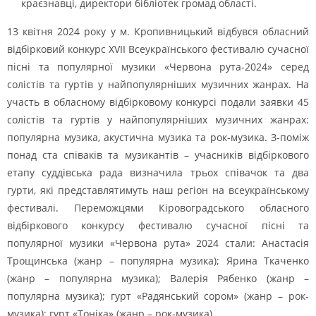
краєзнавці, директори бібліотек громад області.
13 квітня 2024 року у м. Кропивницький відбувся обласний
відбірковий конкурс ХVІІ Всеукраїнського фестивалю сучасної
пісні та популярної музики «Червона рута-2024» серед
солістів та гуртів у найпопулярніших музичних жанрах. На
участь в обласному відбірковому конкурсі подали заявки 45
солістів та гуртів у найпопулярніших музичних жанрах:
популярна музика, акустична музика та рок-музика. З-поміж
понад ста співаків та музикантів – учасників відбіркового
етапу суддівська рада визначила трьох співачок та два
гурти, які представлятимуть наш регіон на всеукраїнському
фестивалі. Переможцями Кіровоградського обласного
відбіркового конкурсу фестивалю сучасної пісні та
популярної музики «Червона рута» 2024 стали: Анастасія
Трощинська (жанр – популярна музика); Ярина Ткаченко
(жанр – популярна музика); Валерія Рябенко (жанр –
популярна музика); гурт «Радянський сором» (жанр – рок-
музика); гурт «Тоніка» (жанр – рок-музика).