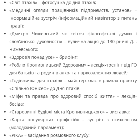
«Світ птахів» – фотосушка до дня птахів;
«Медичні огляди працівників підприємств, установ» –
інформаційна зустріч (Інформаційний навігатор з питань
праці);
«Дмитро Чижевський як світоч філософської думки і
слов’янської духовності» – вулична акція до 130-річчя Д.І.
Чижевського;
«Здоров’я понад усе» – брифінг;
«Роблю Кропивницький Здоровим» – лекція-тренінг від ГО
для батьків та родичів алко- та наркозалежних людей;
«Годівничка для птахів» – майстер-клас в рамках проєкту
«Спільно Юнісеф» до Дня птахів;
«Міфи та правда про здоровий спосіб життя» – лекція-
бесіда;
«Старовинні будівлі міста Кропивницького» – виставка;
«Карта популярних професій» – зустріч з психологом
(молодіжний парламент);
«РІКА» – засідання розмовного клубу;