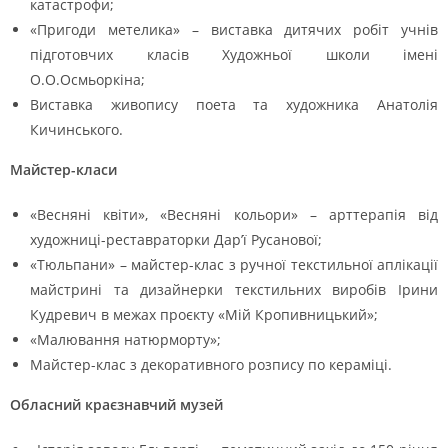
катастрофи;
«Пригоди метелика» – виставка дитячих робіт учнів
підготовчих класів Художньої школи імені
О.О.Осмьоркіна;
Виставка живопису поета та художника Анатолія
Кичинського.
Майстер-класи
«Весняні квіти», «Весняні кольори» – арттерапія від
художниці-реставраторки Дар’ї Русанової;
«Тюльпани» – майстер-клас з ручної текстильної аплікації
майстрині та дизайнерки текстильних виробів Ірини
Кудревич в межах проєкту «Мій Кропивницький»;
«Малювання натюрморту»;
Майстер-клас з декоративного розпису по кераміці.
Обласний краєзнавчий музей