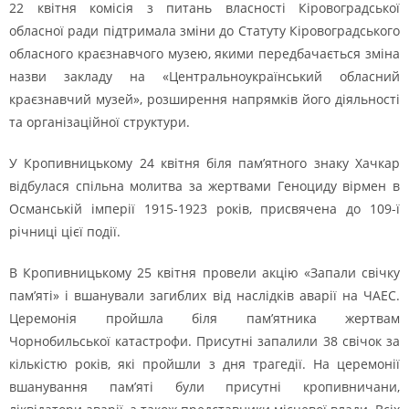
22 квітня комісія з питань власності Кіровоградської
обласної ради підтримала зміни до Статуту Кіровоградського
обласного краєзнавчого музею, якими передбачається зміна
назви закладу на «Центральноукраїнський обласний
краєзнавчий музей», розширення напрямків його діяльності
та організаційної структури.
У Кропивницькому 24 квітня біля пам’ятного знаку Хачкар
відбулася спільна молитва за жертвами Геноциду вірмен в
Османській імперії 1915-1923 років, присвячена до 109-ї
річниці цієї події.
В Кропивницькому 25 квітня провели акцію «Запали свічку
пам’яті» і вшанували загиблих від наслідків аварії на ЧАЕС.
Церемонія пройшла біля пам’ятника жертвам
Чорнобильської катастрофи. Присутні запалили 38 свічок за
кількістю років, які пройшли з дня трагедії. На церемонії
вшанування пам’яті були присутні кропивничани,