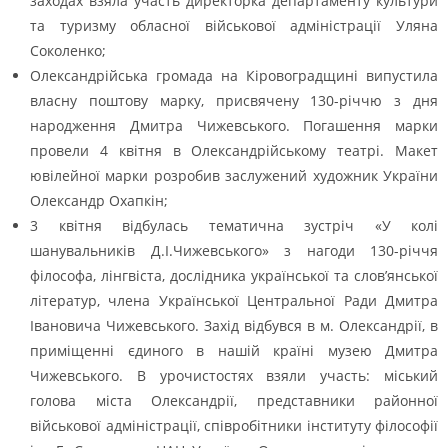
заходах взяла участь директорка департаменту культури
та туризму обласної військової адміністрації Уляна
Соколенко;
Олександрійська громада на Кіровоградщині випустила
власну поштову марку, присвячену 130-річчю з дня
народження Дмитра Чижевського. Погашення марки
провели 4 квітня в Олександрійському театрі. Макет
ювілейної марки розробив заслужений художник України
Олександр Охапкін;
3 квітня відбулась тематична зустріч «У колі
шанувальників Д.І.Чижевського» з нагоди 130-річчя
філософа, лінгвіста, дослідника української та слов’янської
літератур, члена Української Центральної Ради Дмитра
Івановича Чижевського. Захід відбувся в м. Олександрії, в
приміщенні єдиного в нашій країні музею Дмитра
Чижевського. В урочистостях взяли участь: міський
голова міста Олександрії, представники районної
військової адміністрації, співробітники інституту філософії