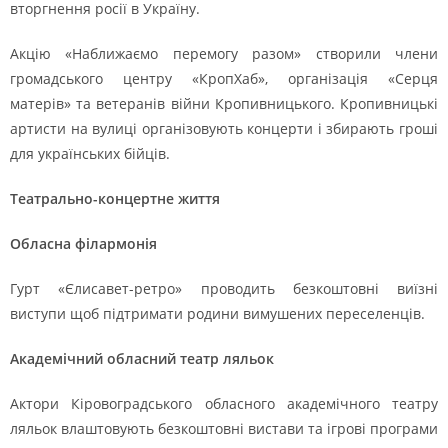
вторгнення росії в Україну.
Акцію «Наближаємо перемогу разом» створили члени
громадського центру «КропХаб», організація «Серця
матерів» та ветеранів війни Кропивницького. Кропивницькі
артисти на вулиці організовують концерти і збирають гроші
для українських бійців.
Театрально-концертне життя
Обласна філармонія
Гурт «Єлисавет-ретро» проводить безкоштовні виїзні
виступи щоб підтримати родини вимушених переселенців.
Академічний обласний театр ляльок
Актори Кіровоградського обласного академічного театру
ляльок влаштовують безкоштовні вистави та ігрові програми