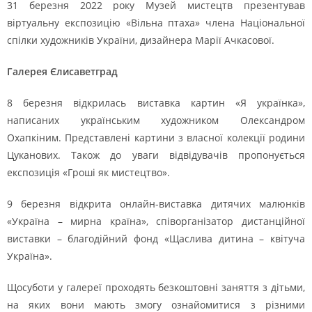
31 березня 2022 року Музей мистецтв презентував
віртуальну експозицію «Вільна птаха» члена Національної
спілки художників України, дизайнера Марії Ачкасової.
Галерея Єлисаветград
8 березня відкрилась виставка картин «Я українка»,
написаних українським художником Олександром
Охапкіним. Представлені картини з власної колекції родини
Цуканових. Також до уваги відвідувачів пропонується
експозиція «Гроші як мистецтво».
9 березня відкрита онлайн-виставка дитячих малюнків
«Україна – мирна країна», співорганізатор дистанційної
виставки – благодійний фонд «Щаслива дитина – квітуча
Україна».
Щосуботи у галереї проходять безкоштовні заняття з дітьми,
на яких вони мають змогу ознайомитися з різними