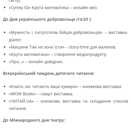
світу);
«Супер IQ» Крута математика – онлайн квіз.
До Дня українського добровольця (14.03 ):
«Мужність і патріотизм бійців-добровольців» – виставка-
діалог;
«Мишеня Тімі не хоче їсти» – story-time для малюків;
«Крута математика» – створення медіапродукту;
«Про…» – онлайн довідник.
Всеукраїнський тиждень дитячого читання:
«Книги, які читають ваші кумири» – книжкова виставка;
«WOW Books» – смарт виставка;
«ЧИТАЙ.UA» – книжкова виставка та складання списків
читання.
До Міжнародного дня театру: