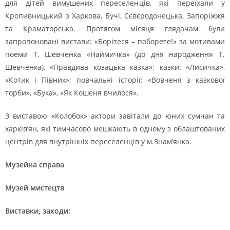
для дітей вимушених переселенців, які переїхали у
Кропивницький з Харкова, Бучі, Сєвєродонецька, Запоріжжя
та Краматорська. Протягом місяця глядачам були
запропоновані вистави: «Борітеся – поборете!» за мотивами
поеми Т. Шевченка «Наймичка» (до дня народження Т.
Шевченка), «Правдива козацька казка»; казки: «Лисичка»,
«Котик і Півник»; повчальні історії: «Вовченя з казкової
торби», «Бука», «Як Кошеня вчилося».
З виставою «Колобок» актори завітали до юних сумчан та
харків’ян, які тимчасово мешкають в одному з облаштованих
центрів для внутрішніх переселенців у м.Знам’янка.
Музейна справа
Музей мистецтв
Виставки, заходи: