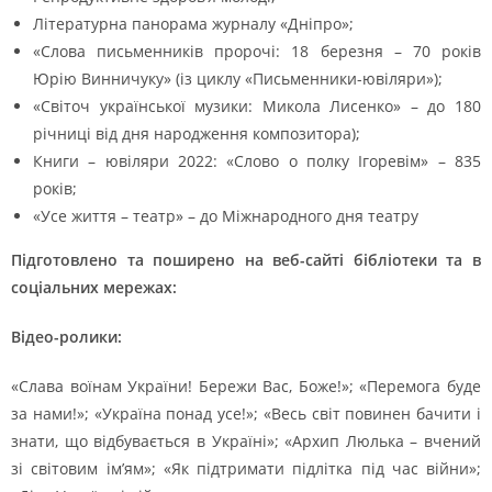
Літературна панорама журналу «Дніпро»;
«Слова письменників пророчі: 18 березня – 70 років
Юрію Винничуку» (із циклу «Письменники-ювіляри»);
«Світоч української музики: Микола Лисенко» – до 180
річниці від дня народження композитора);
Книги – ювіляри 2022: «Слово о полку Ігоревім» – 835
років;
«Усе життя – театр» – до Міжнародного дня театру
Підготовлено та поширено на веб-сайті бібліотеки та в
соціальних мережах:
Відео-ролики:
«Слава воїнам України! Бережи Вас, Боже!»; «Перемога буде
за нами!»; «Україна понад усе!»; «Весь світ повинен бачити і
знати, що відбувається в Україні»; «Архип Люлька – вчений
зі світовим ім’ям»; «Як підтримати підлітка під час війни»;