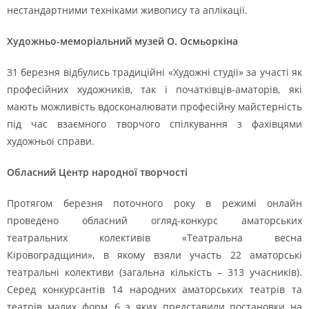
нестандартними техніками живопису та аплікації.
Художньо-меморіальний музей О. Осмьоркіна
31 березня відбулись традиційні «Художні студії» за участі як
професійних художників, так і початківців-аматорів, які
мають можливість вдосконалювати професійну майстерність
під час взаємного творчого спілкування з фахівцями
художньої справи.
Обласний Центр народної творчості
Протягом березня поточного року в режимі онлайн
проведено обласний огляд-конкурс аматорських
театральних колективів «Театральна весна
Кіровоградщини», в якому взяли участь 22 аматорські
театральні колективи (загальна кількість – 313 учасників).
Серед конкурсантів 14 народних аматорських театрів та
театрів малих форм, 6 з яких представили постановки на