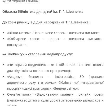
«Діти України і війна».
Обласна бібліотека для дітей ім. Т. Г. Шевченка
До 208–ї річниці від дня народження Т.Г.Шевченка:
«Вічно житиме Шевченкове слово» – книжкова виставка;
«Кобзареве слово – вічне» – книжкова виставка-
вшанування.
«#LikeКнигу» –
створення медіапродукту:
«Читацький щоденник» – освітній онлайн контент (книги
для підлітків за шкільною програмою);
«Академія безпеки» – інфографіка 3D (правила
дорожнього руху ) в рамках бібліотечної інтерактивної
просвітницької платформи «Зелене світло»;
Онлайн проєкт «Відкриваючи країни» – онлайн проєкт
(знайомство дітей з культурою і літературою різних країн