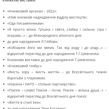
Книжкові виставки
«Книжковий арсенал – 2022»;
«Нові книжкові надходження відділу мистецтв»;
«Ода письменникам»;
«Я просто жінка. Грішна і свята, слабка і сильна, сіра і
яскрава…» – до Міжнародного жіночого дня;
до дня народження Л.Глібова;
«Кобзарем його ми звемо, Так від роду і до роду…» –
відкритий перегляд до дня народження Т.Г.Шевченка;
Книжкова виставка до дня народження Т.Шевченка;
«Книжковий глобус»;
«Якість зору – якість життя» – до Всесвітнього тижня
боротьби з глаукомою;
«Україна і НАТО – спільне партнерство»;
«Поезія – слово! Поезія – пісня, Поезія – вільна душа…» –
відкритий перегляд до Всесвітнього дня поезії;
«Життя в стилі еко»;
до дня народження Ліни Костенко;