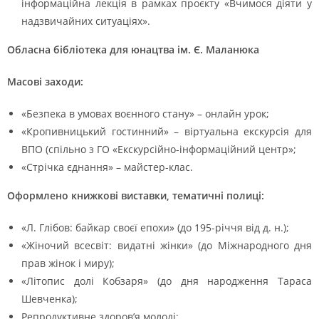
інформаційна лекція в рамках проєкту «Вчимося діяти у
надзвичайних ситуаціях».
Обласна бібліотека для юнацтва ім. Є. Маланюка
Масові заходи:
«Безпека в умовах воєнного стану» – онлайн урок;
«Кропивницький гостинний» – віртуальна екскурсія для
ВПО (спільно з ГО «Екскурсійно-інформаційний центр»;
«Стрічка єднання» – майстер-клас.
Оформлено книжкові виставки, тематичні полиці:
«Л. Глібов: байкар своєї епохи» (до 195-річчя від д. н.);
«Жіночий всесвіт: видатні жінки» (до Міжнародного дня
прав жінок і миру);
«Літопис долі Кобзаря» (до дня народження Тараса
Шевченка);
Репродуктивне здоров’я молоді;