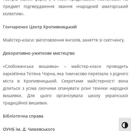
предмет підтвердження звання «народний аматорський
колектив».
Гончаренко Центр Кропивницький
Майстер-класи: виготовлення янголів, заняття зі скетчингу.
Декоративно-ужиткове мистецтво
«Слобожанська вишивка» – майстер-класи проводить
харків’янка Тетяна Чорна, яка тимчасово переїхала з рідного
міста в Кропивницький. Секретами майстерності вона
ділиться з усіма охочими опанувати різні техніки народної
вишивки. Для цього організувала школу української
традиційної вишивки.
Бібліотечна справа
Toggl
ОУНБ ім. Д. Чижевського