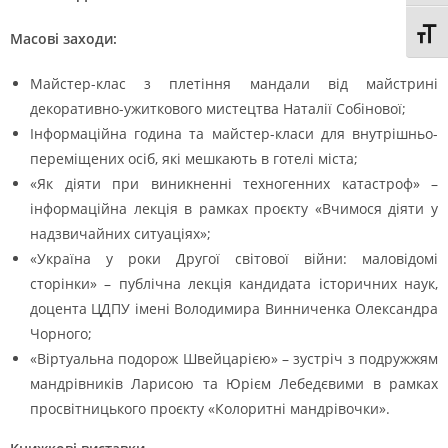
Toggl
Масові заходи:
Майстер-клас з плетіння мандали від майстрині
декоративно-ужиткового мистецтва Наталії Собінової;
Інформаційна година та майстер-класи для внутрішньо-
переміщених осіб, які мешкають в готелі міста;
«Як діяти при виникненні техногенних катастроф» –
інформаційна лекція в рамках проєкту «Вчимося діяти у
надзвичайних ситуаціях»;
«Україна у роки Другої світової війни: маловідомі
сторінки» – публічна лекція кандидата історичних наук,
доцента ЦДПУ імені Володимира Винниченка Олександра
Чорного;
«Віртуальна подорож Швейцарією» – зустріч з подружжям
мандрівників Ларисою та Юрієм Лебедєвими в рамках
просвітницького проєкту «Колоритні мандрівочки».