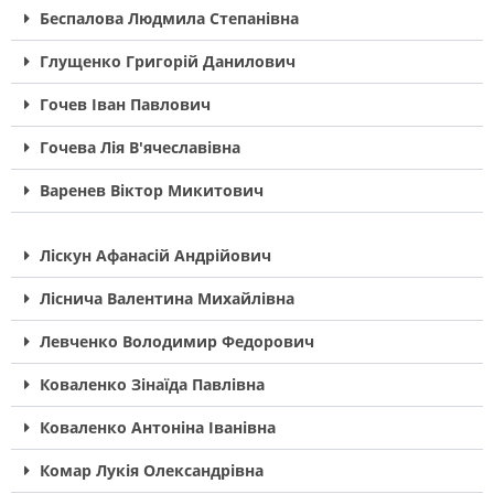
Беспалова Людмила Степанівна
Глущенко Григорій Данилович
Гочев Іван Павлович
Гочева Лія В'ячеславівна
Варенев Віктор Микитович
Ліскун Афанасій Андрійович
Ліснича Валентина Михайлівна
Левченко Володимир Федорович
Коваленко Зінаїда Павлівна
Коваленко Антоніна Іванівна
Комар Лукія Олександрівна