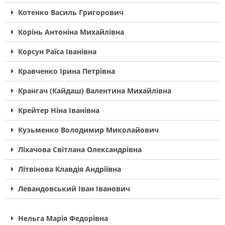
Котенко Василь Григорович
Корінь Антоніна Михайлівна
Корсун Раїса Іванівна
Кравченко Ірина Петрівна
Крангач (Кайдаш) Валентина Михайлівна
Крейтер Ніна Іванівна
Кузьменко Володимир Миколайович
Ліхачова Світлана Олександрівна
Літвінова Клавдія Андріївна
Левандовський Іван Іванович
Нельга Марія Федорівна