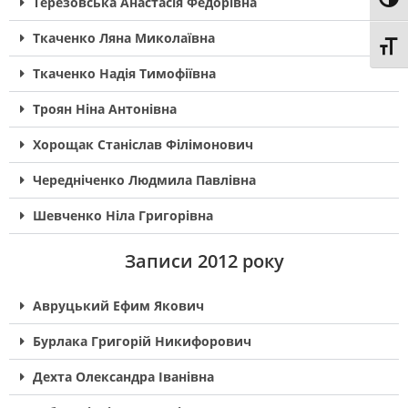
Toggl
Терезовська Анастасія Федорівна
Ткаченко Ляна Миколаївна
Toggl
Ткаченко Надія Тимофіївна
Троян Ніна Антонівна
Хорощак Станіслав Філімонович
Чередніченко Людмила Павлівна
Шевченко Ніла Григорівна
Записи 2012 року
Авруцький Ефим Якович
Бурлака Григорій Никифорович
Дехта Олександра Іванівна