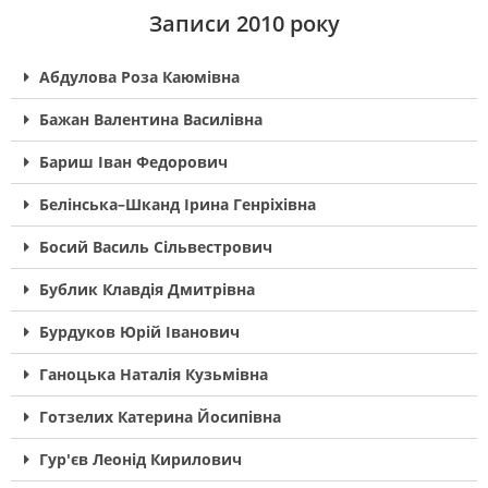
Записи 2010 року
Абдулова Роза Каюмівна
Бажан Валентина Василівна
Бариш Іван Федорович
Белінська–Шканд Ірина Генріхівна
Босий Василь Сільвестрович
Бублик Клавдія Дмитрівна
Бурдуков Юрій Іванович
Ганоцька Наталія Кузьмівна
Готзелих Катерина Йосипівна
Гур'єв Леонід Кирилович