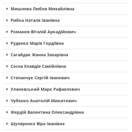
Мишнева Любов Михайлівна
Рибка Наталя Іванівна
Романов Віталій Аркадійович
Руденко Марія Гордіївна
Сагайдак Жанна Захарівна
Сосна Клавдія Самійлівна
Cтепанчук Сергій Іванович
Улановський Марк Рафаелович
Чубенко Анатолій Микитович
Жердій Валентина Олександрівна
Шуляренко Віра Іванівна