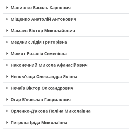
Малишко Василь Карпович
Міщенко Анатолій Антонович
Мамаев Віктор Миколайович
Медяник Лідія Григорівна
Момот Розалія Семенівна
Наконєчний Микола Афанасійович
Непом'яща Олександра Яківна
Нечаїв Віктор Олксандрович
Огар В'ячеслав Гаврилович
Орленко-Д’якова Поліна Миколаївна
Петрова Іріда Миколаївна