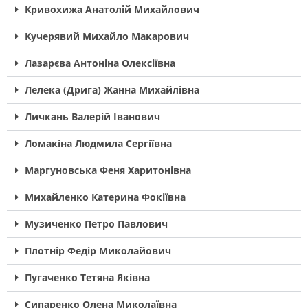
Кривохижа Анатолій Михайлович
Кучерявий Михайло Макарович
Лазарєва Антоніна Олексіївна
Лелека (Дрига) Жанна Михайлівна
Личкань Валерій Іванович
Ломакіна Людмила Сергіївна
Маргуновська Феня Харитонівна
Михайленко Катерина Фокіївна
Музиченко Петро Павлович
Плотнір Федір Миколайович
Пугаченко Тетяна Яківна
Сипаренко Олена Миколаївна