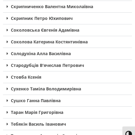
Скрипниченко Валентна Миколаївна
Скрипник Петро Юхипович
Соколовська Євгенія Адамівна
Соколова Катерина Костянтинівна
Солодухіна Алла Василівна
Стародубців В'ячеслав Петрович
Стовба Ксенія
Сухенко Таміла Володимирівна
Сушко Ганна Павлівна
Таран Марія Григорівна
Тебякін Василь Іванович