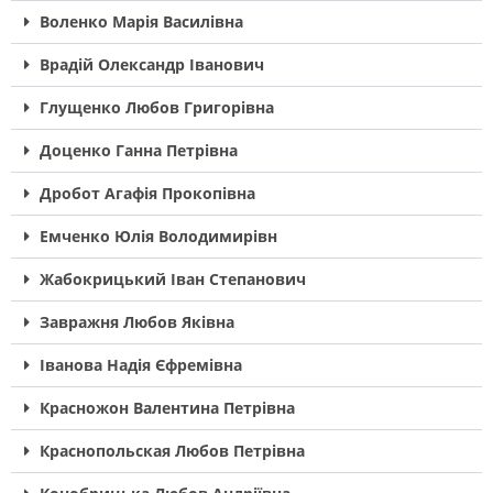
Воленко Марія Василівна
Врадій Олександр Іванович
Глущенко Любов Григорівна
Доценко Ганна Петрівна
Дробот Агафія Прокопівна
Емченко Юлія Володимирівн
Жабокрицький Іван Степанович
Завражня Любов Яківна
Іванова Надія Єфремівна
Красножон Валентина Петрівна
Краснопольская Любов Петрівна