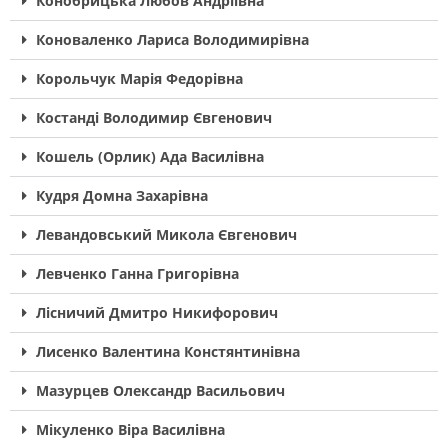
Конобрицька Любов Андріївна
Коноваленко Лариса Володимирівна
Корольчук Марія Федорівна
Костанді Володимир Євгенович
Кошель (Орлик) Ада Василівна
Кудря Домна Захарівна
Левандовський Микола Євгенович
Левченко Ганна Григорівна
Лісничий Дмитро Никифорович
Лисенко Валентина Констянтинівна
Мазурцев Олександр Васильович
Мікуленко Віра Василівна