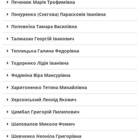
Печенюк Марія Трофимівна
Понуренко (Снєгова) Парасковія Іванівна
Поповкіна Тамара Василівна
Талмазан Георгій Іванович
Теплицька Галина Федорівна
Тодоренко Лідія Іванівна
Федяніна Віра Мансурівна
Харитоненко Тетяна Михайлівна
Херсонський Леонід Якович
Цимбал Григорій Пилипович
Шаповалов Микола Фомич
Шевченко Неоніла Григорівна