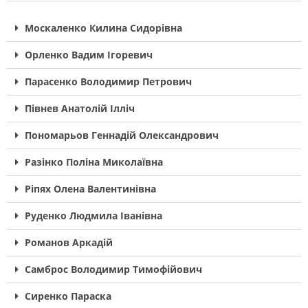
Москаленко Килина Сидорівна
Орленко Вадим Ігоревич
Парасенко Володимир Петрович
Півнев Анатолій Ілліч
Пономарьов Геннадій Олександрович
Разінко Поліна Миколаївна
Ріпях Олена Валентинівна
Руденко Людмила Іванівна
Романов Аркадій
Самброс Володимир Тимофійович
Сиренко Параска