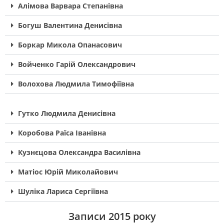
Алімова Варвара Степанівна
Богуш Валентина Денисівна
Боркар Микола Опанасович
Войченко Гарій Олександрович
Волохова Людмила Тимофіївна
Гутко Людмила Денисівна
Коробова Раїса Іванівна
Кузнєцова Олександра Василівна
Матіос Юрій Миколайович
Шуліка Лариса Сергіївна
Записи 2015 року