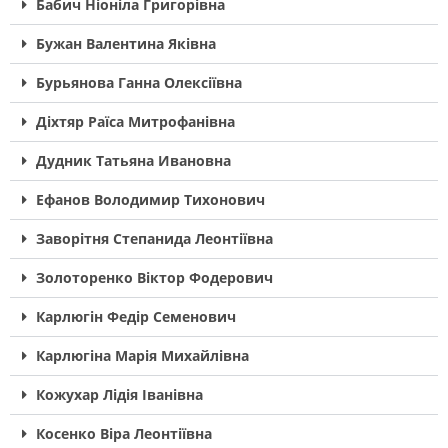
Бабич Ніоніла Григорівна
Бужан Валентина Яківна
Бурьянова Ганна Олексіївна
Діхтяр Раїса Митрофанівна
Дудник Татьяна Ивановна
Ефанов Володимир Тихонович
Заворітня Степанида Леонтіївна
Золоторенко Віктор Фодерович
Карлюгін Федір Семенович
Карлюгіна Марія Михайлівна
Кожухар Лідія Іванівна
Косенко Віра Леонтіївна