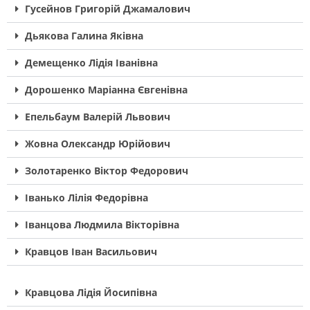
Гусейнов Григорій Джамалович
Дьякова Галина Яківна
Демещенко Лідія Іванівна
Дорошенко Маріанна Євгенівна
Епельбаум Валерій Львович
Жовна Олександр Юрійович
Золотаренко Віктор Федорович
Іванько Лілія Федорівна
Іванцова Людмила Вікторівна
Кравцов Іван Васильович
Кравцова Лідія Йосипівна