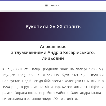
МЕНЮ
Рукописи XV-XX століть
Апокаліпсис
з тлумаченнями Андрія Кесарійського,
лицьовий
Кінець XVIII cт. Папір. (Водяний знак на папері 1788 р.).
2°(28,2х 18,5), 155 л. (Повинно бути 169 л.). Штучний
напівустав. Надійшов до бібліотеки з колекцією О. Б. Ільїна в
1994 році. В рукописі 65 мініатюр, 62 заставки, 61 ініціал, 2
рамки. Оправа шкіряна, робота майстра Олександра Ільїна –
виготовлена в останню чверть ХХ-го століття.