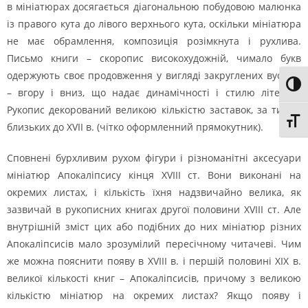
в мініатюрах досягається діагональною побудовою малюнка
із правого кута до лівого верхнього кута, оскільки мініатюра
не має обрамлення, композиція розімкнута і рухлива.
Письмо книги – скоропис високохудожній, чимало букв
одержують своє продовження у вигляді закруглених вусиків
Toggl
– вгору і вниз, що надає динамічності і стилю літерам.
Рукопис декорований великою кількістю заставок, за типом
Toggl
близьких до XVII в. (чітко оформленний прямокутник).
Сповнені бурхливим рухом фігури і різноманітні аксесуари
мініатюр Апокаліпсису кінця XVIII ст. Вони виконані на
окремих листах, і кількість їхня надзвичайно велика, як
зазвичай в рукописних книгах другої половини XVIII ст. Але
внутрішній зміст цих або подібних до них мініатюр різних
Апокаліпсисів мало зрозумілий пересічному читачеві. Чим
же можна пояснити появу в XVIII в. і першій половині XIX в.
великої кількості книг – Апокаліпсисів, причому з великою
кількістю мініатюр на окремих листах? Якщо появу і