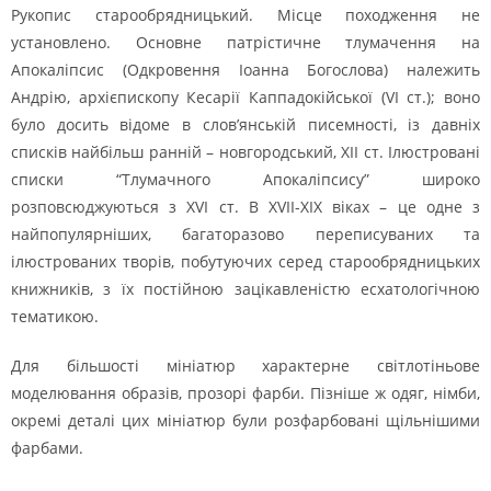
Рукопис старообрядницький. Місце походження не
установлено. Основне патрістичне тлумачення на
Апокаліпсис (Одкровення Іоанна Богослова) належить
Андрію, архієпископу Кесарії Каппадокійської (VI ст.); воно
було досить відоме в слов’янській писемності, із давніх
списків найбільш ранній – новгородський, ХІІ ст. Ілюстровані
списки “Тлумачного Апокаліпсису” широко
розповсюджуються з XVI cт. В XVII-XIX віках – це одне з
найпопулярніших, багаторазово переписуваних та
ілюстрованих творів, побутуючих серед старообрядницьких
книжників, з їх постійною зацікавленістю есхатологічною
тематикою.
Для більшості мініатюр характерне світлотіньове
моделювання образів, прозорі фарби. Пізніше ж одяг, німби,
окремі деталі цих мініатюр були розфарбовані щільнішими
фарбами.