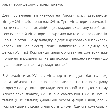
характером декору, стилем письма.
Для порівняння зупинемося на Апокаліпсисі, датованому
кінцем XVI в. або початком XVII в. Тут і мініатюри в рамках із
тонких паралельних ліній, що складають частину стовбчика
тексту, але є й мініатюри на окремих листах; на полях листів,
навіть в останньому випадку, відсутні декоративні прикраси
(рослинний орнамент), поле напівпусте (на відміну від
декору XVIII в.). Композиції мініатюр статичні, хоч вони вже
починають розділятися на дві полоси – верхню і нижню (що
і далі розвивається та ускладнюється).
В Апокаліпсисах XVIII ст. мініатюр в лист дуже багато, іноді
вони займають повністю зворот листа і повністю лицьову
сторону наступного. Приклади можна знайти в рукописному
Апокаліпсисі початку XVIII в. або самого кінця XVII в. Тут не
тільки (і не стільки) динамічні окремі фігури і лінії, але й
композиційна будова мініатюр в цілому. Єдність композицій