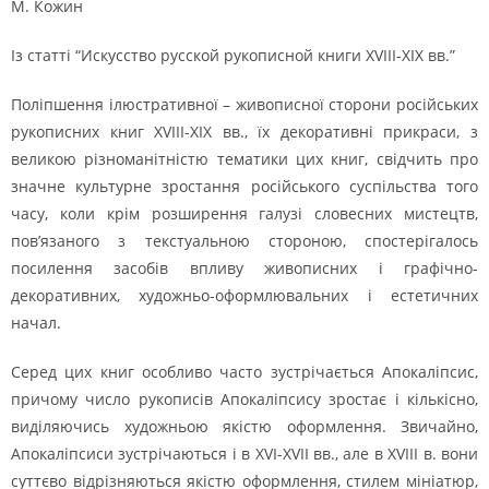
М. Кожин
Із статті “Искусcтво русской рукописной книги XVIII-XIX вв.”
Поліпшення ілюстративної – живописної сторони російських
рукописних книг XVIII-XIX вв., їх декоративні прикраси, з
великою різноманітністю тематики цих книг, свідчить про
значне культурне зростання російського суспільства того
часу, коли крім розширення галузі словесних мистецтв,
пов’язаного з текстуальною стороною, спостерігалось
посилення засобів впливу живописних і графічно-
декоративних, художньо-оформлювальних і естетичних
начал.
Серед цих книг особливо часто зустрічається Апокаліпсис,
причому число рукописів Апокаліпсису зростає і кількісно,
виділяючись художньою якістю оформлення. Звичайно,
Апокаліпсиси зустрічаються і в ХVI-XVII вв., але в XVIII в. вони
суттєво відрізняються якістю оформлення, стилем мініатюр,