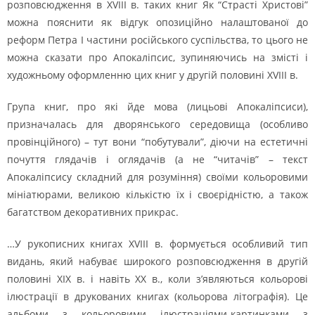
розповсюдження в XVIII в. таких книг Як “Страсті Христові”
можна пояснити як відгук опозиційно налаштованої до
реформ Петра I частини російського суспільства, то цього не
можна сказати про Апокаліпсис, зупиняючись на змісті і
художньому оформленню цих книг у другій половині XVIII в.
Група книг, про які йде мова (лицьові Апокаліпсиси),
призначалась для дворянського середовища (особливо
провінційного) – тут вони “побутували”, діючи на естетичні
почуття глядачів і оглядачів (а не “читачів” – текст
Апокаліпсису складний для розуміння) своїми кольоровими
мініатюрами, великою кількістю їх і своєрідністю, а також
багатством декоративних прикрас.
…У рукописних книгах XVIII в. формується особливий тип
видань, який набуває широкого розповсюдження в другій
половині XIX в. і навіть ХХ в., коли з’являються кольорові
ілюстрації в друкованих книгах (кольорова літографія). Це
альбоми з кольоровими ілюстраціями-картинками з