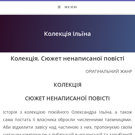
МЕНЮ
Колекція Ільїна
Колекція. Сюжет ненаписаної повісті
ОРИГІНАЛЬНИЙ ЖАНР
КОЛЕКЦІЯ
СЮЖЕТ НЕНАПИСАНОЇ ПОВІСТІ
Історія з колекцією покійного Олександра ІльЇна, а також
сама постать її власника обросли численними таємницями.
Аби відхилити завісу над частиною з них, пропонуємо своїм
читачам композицію з публікацій в українській та зарубіжній