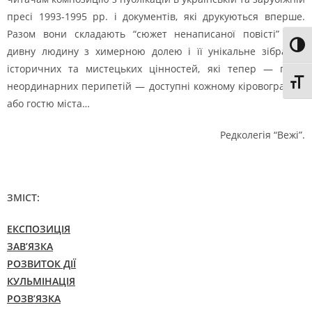
пресі 1993-1995 рр. і документів, які друкуються вперше.
Разом вони складають “сюжет ненаписаної повісті” про
Toggl
дивну людину з химерною долею і її унікальне зібрання
історичних та мистецьких цінностей, які тепер — після
Toggl
неординарних перипетій — доступні кожному кіровоградцю
або гостю міста…
Редколегія “Вежі”.
ЗМІСТ:
ЕКСПОЗИЦІЯ
ЗАВ’ЯЗКА
РОЗВИТОК ДІЇ
КУЛЬМІНАЦІЯ
РОЗВ’ЯЗКА