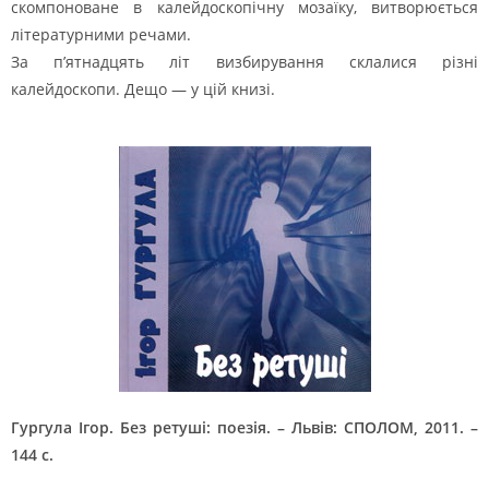
скомпоноване в калейдоскопічну мозаїку, витворюється
літературними речами.
За п’ятнадцять літ визбирування склалися різні
калейдоскопи. Дещо — у цій книзі.
Гургула Ігор. Без ретуші: поезія. – Львів: СПОЛОМ, 2011. –
144 с.