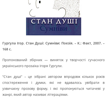
Гургула Ігор. Стан Душі: Сумніви: Поезія. – К.: Факт, 2007. –
168 с.
Пропонований збірник — виняток у творчості сучасного
українського прозаїка Ігоря Гургули.
“Стан душі” – це зібрані автором впродовж кількох років
спостереження і думки, які не вдавалось увібрати в
узвичаєну прозову форму, і які пропонуються читачеві у
жанрі, який автор називає літераціями.