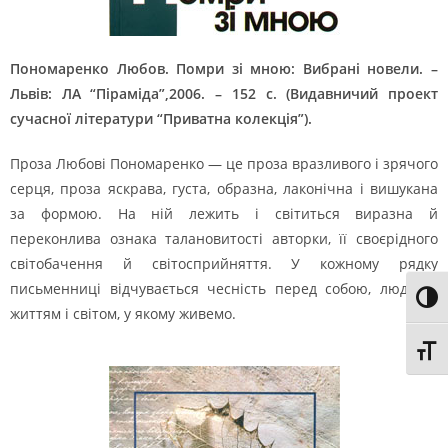
Пономаренко Любов. Помри зі мною: Вибрані новели. –
Львів: ЛА “Піраміда”,2006. – 152 с. (Видавничий проект
сучасної літератури “Приватна колекція”).
Проза Любові Пономаренко — це проза вразливого і зрячого
серця, проза яскрава, густа, образна, лаконічна і вишукана
за формою. На ній лежить і світиться виразна й
переконлива ознака талановитості авторки, її своєрідного
світобачення й світосприйняття. У кожному рядку
письменниці відчувається чесність перед собою, людьми,
Toggl
життям і світом, у якому живемо.
Toggl