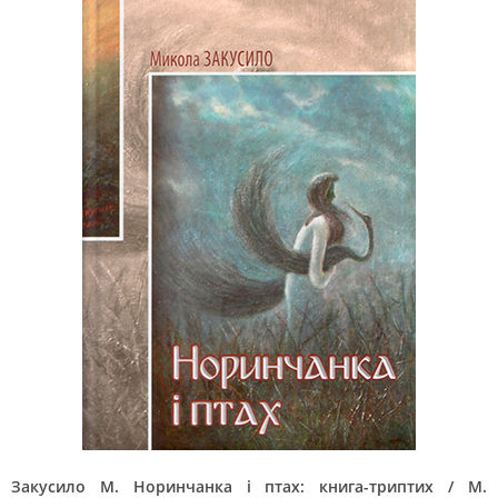
Закусило М. Норинчанка і птах: книга-триптих / М.