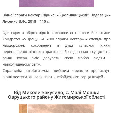
Вічної спраги нектар. Лірика. – Кропивницький: Видавець –
Лисенко В.Ф., 2018 – 110 с.
Одинадцята збірка віршів талановитої поетеси Валентини
Кондратенко-Процун «Вічної спраги нектар»
–
сповідь про
найдорожче, сокровенне в душі сучасної жінки,
переповненої вічною спрагою любові до всього сущого на
землі, котра вміє дарувати свою любов людям і
навколишньому світу.
Справжнім патріотизмом, глибоким ліризмом проникнуті
вірші поетеси, які залишають небайдужими серця людей.
Від Миколи Закусило, с. Малі Мошки
Овруцького району Житомирської області