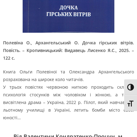
Полевіна О., Архангельський О. Дочка гірських вітрів.
Повість. – Кропивницький: Видавець Лисенко Я.С., 2025. –
122 с.
Книга Ольги Полевіної та Олександра Архангельського
розрахована на широке коло читачів.
У трьох повістях червоною ниткою проходить складна
Toggl
психологія стосунків між чоловіком і жінкою, а також
висвітлена драма – Україна, 2022 р. Пілот, який навчався в
Toggl
льотному училищі в Україні, летить бомби місто своєї
юності…
Від Валентини Кондратенко-Процун, м.