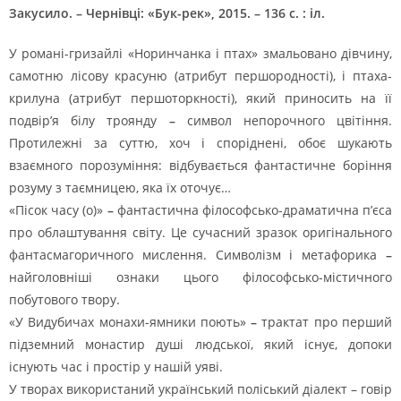
Закусило. – Чернівці: «Бук-рек», 2015. – 136 с. : іл.
У романі-гризайлі «Норинчанка і птах» змальовано дівчину,
самотню лісову красуню (атрибут першородності), і птаха-
крилуна (атрибут першоторкності), який приносить на її
подвір’я білу троянду
–
символ непорочного цвітіння.
Протилежні за суттю, хоч і споріднені, обоє шукають
взаємного порозуміння: відбувається фантастичне боріння
розуму з таємницею, яка їх оточує…
«Пісок часу (о)»
–
фантастична філософсько-драматична п’єса
про облаштування світу. Це сучасний зразок оригінального
фантасмагоричного мислення. Символізм і метафорика
–
найголовніші ознаки цього філософсько-містичного
побутового твору.
«У Видубичах монахи-ямники поють»
–
трактат про перший
підземний монастир душі людської, який існує, допоки
існують час і простір у нашій уяві.
У творах використаний український поліський діалект – говір