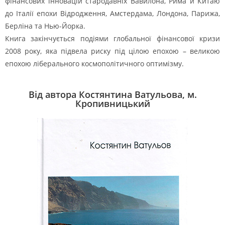
фінансових інновацій стародавніх Вавилона, Рима й Китаю
до Італії епохи Відродження, Амстердама, Лондона, Парижа,
Берліна та Нью-Йорка.
Книга закінчується подіями глобальної фінансової кризи
2008 року, яка підвела риску під цілою епохою – великою
епохою ліберального космополітичного оптимізму.
Від автора Костянтина Ватульова, м.
Кропивницький