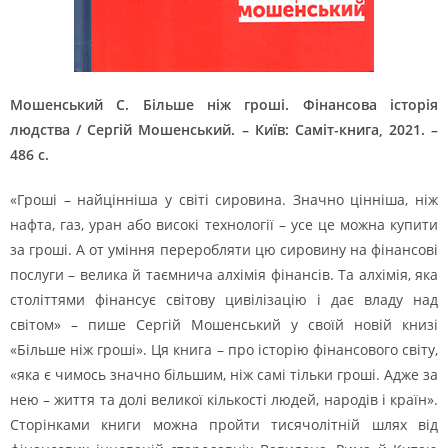
Мошенський С. Більше ніж гроші. Фінансова історія
людства / Сергій Мошенський. – Київ: Саміт-книга, 2021. –
486 с.
«Гроші – найцінніша у світі сировина. Значно цінніша, ніж
нафта, газ, уран або високі технології – усе це можна купити
за гроші. А от уміння переробляти цю сировину на фінансові
послуги – велика й таємнича алхімія фінансів. Та алхімія, яка
століттями фінансує світову цивілізацію і дає владу над
світом» – пише Сергій Мошенський у своїй новій книзі
«Більше ніж гроші». Ця книга – про історію фінансового світу,
«яка є чимось значно більшим, ніж самі тільки гроші. Адже за
нею – життя та долі великої кількості людей, народів і країн».
Сторінками книги можна пройти тисячолітній шлях від