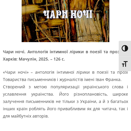
Toggl
Чари ночі. Антологія інтимної лірики в поезії та прозі / –
Харків: Мачулін, 2025. – 126 с.
Toggl
«Чари ночі» – антологія інтимної лірики в поезії та прозі
Товариства письменників і журналістів імені Іван Франка.
Створений з метою популяризації українського слова і
уславлення українства. Його різноплановість, широке
залучення письменників не тільки з України, а й з багатьох
інших країн роблять його привабливим як для читача, так і
для майбутніх авторів.