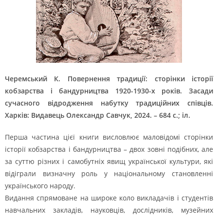
Черемський К. Повернення традиції: сторінки історії
кобзарства і бандурництва 1920-1930-х років. Засади
сучасного відродження набутку традиційних співців.
Харків: Видавець Олександр Савчук, 2024. – 684 с.; іл.
Перша частина цієї книги висловлює маловідомі сторінки
історії кобзарства і бандурництва – двох зовні подібних, але
за суттю різних і самобутніх явищ української культури, які
відіграли визначну роль у національному становленні
українського народу.
Видання спрямоване на широке коло викладачів і студентів
навчальних закладів, науковців, дослідників, музейних