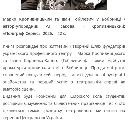
Марко Кропивницький та Іван Тобілевич у Бобринці /
автор-упорядник Р.Г. Ісакова. – Кропивницький:
«Поліграф-Сервіс», 2025. – 42 с.
Книга розповідає про життєвий і творчий шлях фундаторів
українського професійного театру – Марка Кропивницького
та Івана Карпенка-Карого (Тобілевича), – який майбутні
драматурги проживали в місті Бобринець. Про дитячі роки,
сповнений пошуків себе період юності, доленосні зустрічі і
знайомства та перший успіх в театральній справі як
аматорів сцени.
Видання буде корисним для широкого кола студентів,
дослідників, музейних та бібліотечних працівників і всіх, хто
цікавиться темою розвитку театрального мистецтва на
теренах Центральної України.