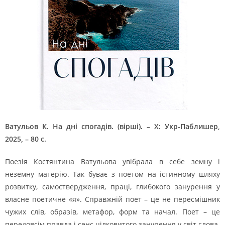
Ватульов К. На дні спогадів. (вірші). – Х: Укр-Паблишер,
2025, – 80 с.
Поезія Костянтина Ватульова увібрала в себе земну і
неземну матерію. Так буває з поетом на істинному шляху
розвитку, самоствердження, праці, глибокого занурення у
власне поетичне «я». Справжній поет – це не пересмішник
чужих слів, образів, метафор, форм та начал. Поет – це
передовсім правда і сенс цілковитого занурення у світ слова.