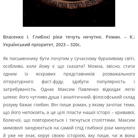
Власенко І. Глибокі ріки течуть нечутно. Роман. – К.:
Український пріоритет, 2023 – 320с.
Як письменнику бути почутим у сучасному бурхливому світі,
особливо, коли йому є що сказати? Можна, звісно, стати
одним із яскравих представників розважального
літературного фаст-фуду, здобути популярність і
затребуваність. Однак Максим Павленко відкидає легкі
шляхи: його чутливо душа і аналітичний, філософський склад
розуму бажає глибин. Він пише роман, у якому зачіпає теми,
що його непокоять, а це цілі пласти нашої історії – кривавої,
болючої, що повторюються і тягнуться століттями. Максим
мимоволі занурюється на самий спід глибокої ріки минулого
й уже не знає, керує своєю історією, яку пише, чи ж вона