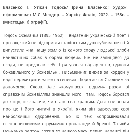
Власенко І. Утікач Тодось/ Ірина Власенко; худож.-
оформлювач М.С Мендор. – Харків; Фоліо, 2022. – 158с. –
(Мистецькі біографії).
Тодось Осьмачка (1895–1962) – видатний український поет і
прозаїк, який не підкорився сталінським душогубцям, хоч ті й
випустили «на нашу землю із самого споду людської злоби
найлютіших собак в образі людей». Він не залицявся до
влади, не продавав себе і рятувався від арештів, вдаючи
божевільного у божевільні. Письменник виїхав за кордон у
надії перехитрити «агентів гепеви» і боротися зі Сталіним за
допомогою Слова. Але «комунівські відьми» разом зі
справжнім божевіллям знайшли його і там. Тодось боровся
до кінця, не знаючи, чи стане світ кращим. Довго не знали
про це і його читачі в Україні, яким він адресував свої
найболючіші одкровення. Бо їх теж «опромінювали
всепроникливими струмами» пропаганди й брехні. Та якби
Осьмачка раптом дожив до нашого часу, певно, нарешті він