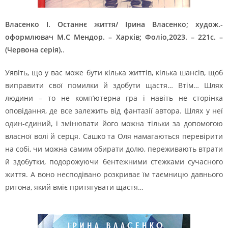
Власенко І. Останнє життя/ Ірина Власенко; худож.-
оформлювач М.С Мендор. – Харків; Фоліо,2023. – 221с. –
(Червона серія).
.
Уявіть, що у вас може бути кілька життів, кілька шансів, щоб
виправити свої помилки й здобути щастя… Втім… Шлях
людини – то не комп’ютерна гра і навіть не сторінка
оповідання, де все залежить від фантазії автора. Шлях у неї
один-єдиний, і змінювати його можна тільки за допомогою
власної волі й серця. Сашко та Оля намагаються перевірити
на собі, чи можна самим обирати долю, переживають втрати
й здобутки, подорожуючи бентежними стежками сучасного
життя. А воно несподівано розкриває їм таємницю давнього
ритона, який вміє притягувати щастя…