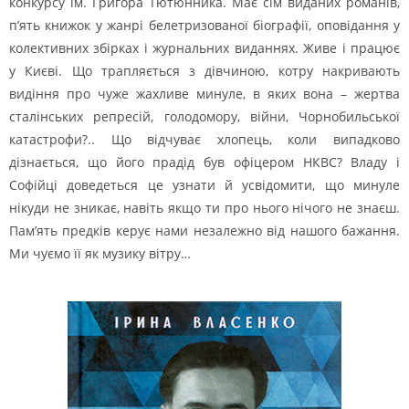
конкурсу ім. Григора Тютюнника. Має сім виданих романів,
п’ять книжок у жанрі белетризованої біографії, оповідання у
колективних збірках і журнальних виданнях. Живе і працює
у Києві. Що трапляється з дівчиною, котру накривають
видіння про чуже жахливе минуле, в яких вона – жертва
сталінських репресій, голодомору, війни, Чорнобильської
катастрофи?.. Що відчуває хлопець, коли випадково
дізнається, що його прадід був офіцером НКВС? Владу і
Софійці доведеться це узнати й усвідомити, що минуле
нікуди не зникає, навіть якщо ти про нього нічого не знаєш.
Пам’ять предків керує нами незалежно від нашого бажання.
Ми чуємо її як музику вітру…