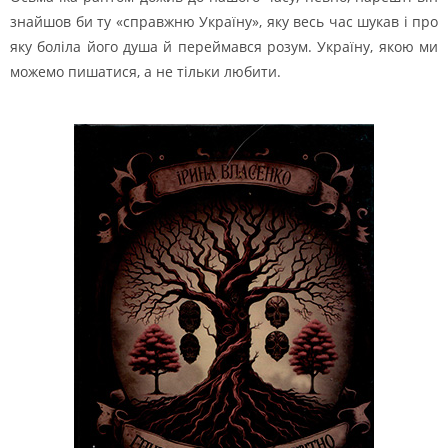
знайшов би ту «справжню Україну», яку весь час шукав і про
яку боліла його душа й переймався розум. Україну, якою ми
можемо пишатися, а не тільки любити.