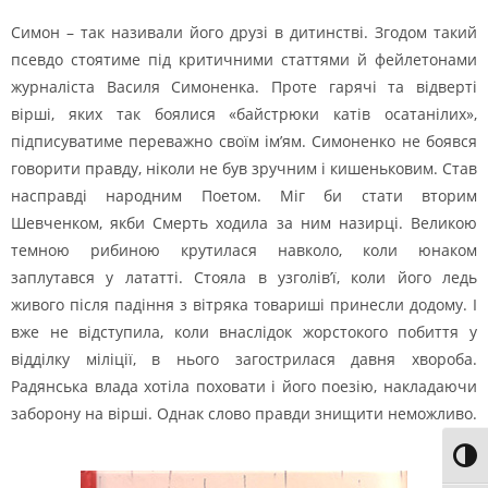
Симон – так називали його друзі в дитинстві. Згодом такий
псевдо стоятиме під критичними статтями й фейлетонами
журналіста Василя Симоненка. Проте гарячі та відверті
вірші, яких так боялися «байстрюки катів осатанілих»,
підписуватиме переважно своїм ім’ям. Симоненко не боявся
говорити правду, ніколи не був зручним і кишеньковим. Став
насправді народним Поетом. Міг би стати вторим
Шевченком, якби Смерть ходила за ним назирці. Великою
темною рибиною крутилася навколо, коли юнаком
заплутався у лататті. Стояла в узголів’ї, коли його ледь
живого після падіння з вітряка товариші принесли додому. І
вже не відступила, коли внаслідок жорстокого побиття у
відділку міліції, в нього загострилася давня хвороба.
Радянська влада хотіла поховати і його поезію, накладаючи
заборону на вірші. Однак слово правди знищити неможливо.
Toggl