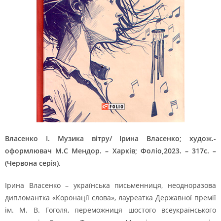
Власенко І. Музика вітру/ Ірина Власенко; худож.-
оформлювач М.С Мендор. – Харків; Фоліо,2023. – 317с. –
(Червона серія).
Ірина Власенко – українська письменниця, неодноразова
дипломантка «Коронації слова», лауреатка Державної премії
ім. М. В. Гоголя, переможниця шостого всеукраїнського