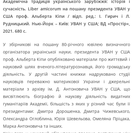
Академічна традиція українського зарубіжжя: історія і
сучасність.
Liber
amicorum
на пошану президента УВАН у
США проф. Альберта Кіпи / відп. ред.: І. Гирич і Л.
Рудницький. Нью-Йорк – Київ: УВАН у США; ВД «Простір»,
2021. 680 с.
У збірникові на пошану 80-річного ювілею визначного
організатора української науки, президента УВАН у США
проф. Альберта Кіпи опубліковано матеріали про життєвий і
науковий шлях вченого-літературознавця, його громадську
діяльність. У другій частині книжки надруковано студії
науковців переважно материкової України і джерельні
матеріали з архіву ім. Д. Антоновича УВАН у США, що
висвітлюють біографію й наукову діяльність видатних
гуманітаріїв Академії, більшість з яких у різний час були її
президентами: Дмитра Дорошенка, Дмитра Чижевського,
Олександра Оглоблина, Юрія Шевельова, Омеляна Пріцака,
Марка Антоновича та інших.