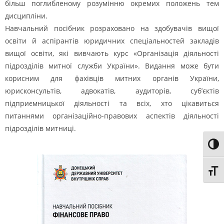
більш поглибленому розумінню окремих положень тем
дисципліни.
Навчальний посібник розраховано на здобувачів вищої
освіти й аспірантів юридичних спеціальностей закладів
вищої освіти, які вивчають курс «Організація діяльності
підрозділів митної служби України». Видання може бути
корисним для фахівців митних органів України,
юрисконсультів, адвокатів, аудиторів, суб’єктів
підприємницької діяльності та всіх, хто цікавиться
питаннями організаційно-правових аспектів діяльності
підрозділів митниці.
Toggl
Toggl