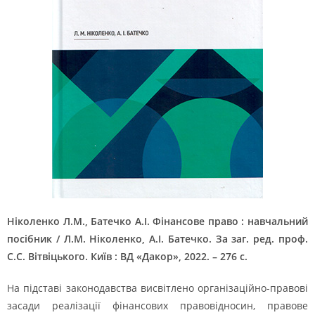
Ніколенко Л.М., Батечко А.І. Фінансове право : навчальний
посібник / Л.М. Ніколенко, А.І. Батечко. За заг. ред. проф.
С.С. Вітвіцького. Київ : ВД «Дакор», 2022. – 276 с.
На підставі законодавства висвітлено організаційно-правові
засади реалізації фінансових правовідносин, правове