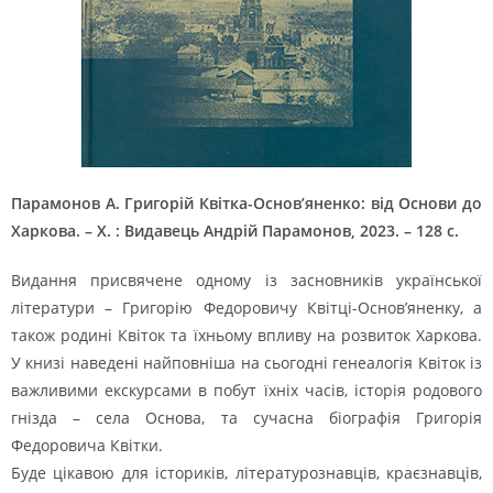
Парамонов А. Григорій Квітка-Основ’яненко: від Основи до
Харкова. – Х. : Видавець Андрій Парамонов, 2023. – 128 с.
Видання присвячене одному із засновників української
літератури – Григорію Федоровичу Квітці-Основ’яненку, а
також родині Квіток та їхньому впливу на розвиток Харкова.
У книзі наведені найповніша на сьогодні генеалогія Квіток із
важливими екскурсами в побут їхніх часів, історія родового
гнізда – села Основа, та сучасна біографія Григорія
Федоровича Квітки.
Буде цікавою для істориків, літературознавців, краєзнавців,