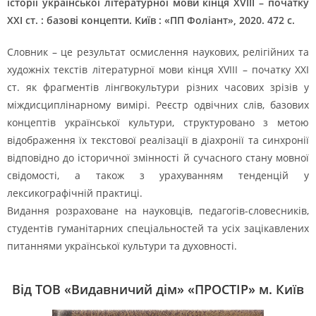
історії української літературної мови кінця
XVIII
– початку
ХХІ ст. : базові концепти. Київ : «ПП Фоліант», 2020. 472 с.
Словник – це результат осмислення наукових, релігійних та
художніх текстів літературної мови кінця XVIII – початку XXI
ст. як фрагментів лінгвокультури різних часових зрізів у
міждисциплінарному вимірі. Реєстр одвічних слів, базових
концептів української культури, структуровано з метою
відображення їх текстової реалізації в діахронії та синхронії
відповідно до історичної змінності й сучасного стану мовної
свідомості, а також з урахуванням тенденцій у
лексикографічній практиці.
Видання розраховане на науковців, педагогів-словесників,
студентів гуманітарних спеціальностей та усіх зацікавлених
питаннями української культури та духовності.
Від ТОВ «Видавничий дім» «ПРОСТІР» м. Київ