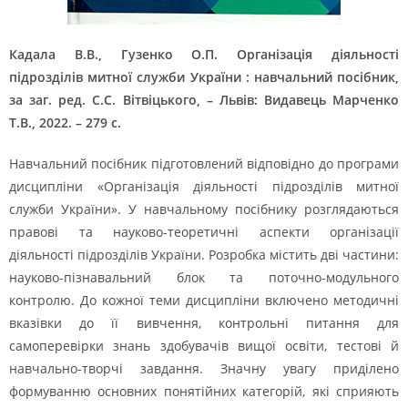
Кадала В.В., Гузенко О.П. Організація діяльності
підрозділів митної служби України : навчальний посібник,
за заг. ред. С.С. Вітвіцького, – Львів: Видавець Марченко
Т.В., 2022. – 279 с.
Навчальний посібник підготовлений відповідно до програми
дисципліни «Організація діяльності підрозділів митної
служби України». У навчальному посібнику розглядаються
правові та науково-теоретичні аспекти організації
діяльності підрозділів України. Розробка містить дві частини:
науково-пізнавальний блок та поточно-модульного
контролю. До кожної теми дисципліни включено методичні
вказівки до її вивчення, контрольні питання для
самоперевірки знань здобувачів вищої освіти, тестові й
навчально-творчі завдання. Значну увагу приділено
формуванню основних понятійних категорій, які сприяють