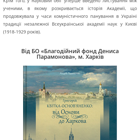
Крім того, у науковий обіг уперше введено листування між
ученими, в якому розкривається історія Академії, що
продовжувала у часи комуністичного панування в Україні
традиції незалежної Всеукраїнської академії наук у Києві
(1918-1929 років).
Від БО «Благодійний фонд Дениса
Парамонова», м. Харків