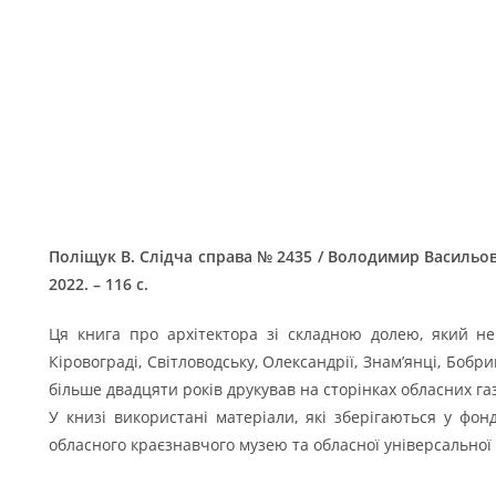
Поліщук В. Слідча справа № 2435 / Володимир Васильо
2022. – 116 с.
Ця книга про архітектора зі складною долею, який н
Кіровограді, Світловодську, Олександрії, Знам’янці, Бобр
більше двадцяти років друкував на сторінках обласних газ
У книзі використані матеріали, які зберігаються у фонд
обласного краєзнавчого музею та обласної універсальної н