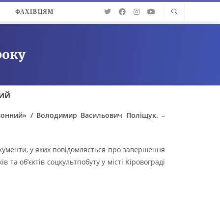
О
ФАХІВЦЯМ
року
кий
зонний» / Володимир Васильович Поліщук. –
 документи, у яких повідомляється про завершення
 та об’єктів соцкультпобуту у місті Кіровограді