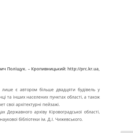
вич Поліщук. – Кропивницький:
http://prc.kr.ua,
е лише є автором більше двадцяти будівель у
инці та інших населених пунктах області, а також
ет свої архітектурні пейзажі.
ах Державного архіву Кіровоградської області,
аукової бібліотеки ім. Д.І. Чижевського.