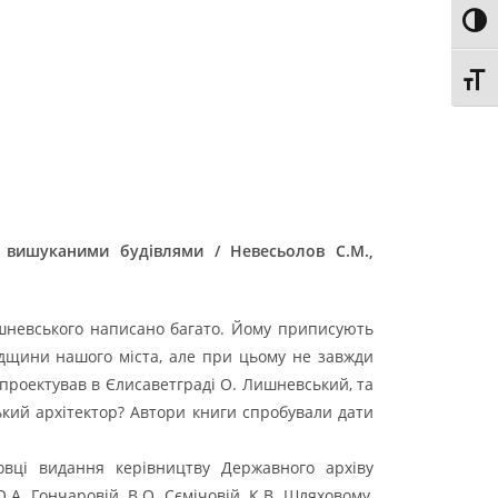
Toggl
Toggl
о вишуканими будівлями / Невесьолов С.М.,
ишневського написано багато. Йому приписують
падщини нашого міста, але при цьому не завжди
 проектував в Єлисаветграді О. Лишневський, та
ький архітектор? Автори книги спробували дати
овці видання керівництву Державного архіву
.А. Гончаровій, В.О. Сємічовій, К.В. Шляховому,