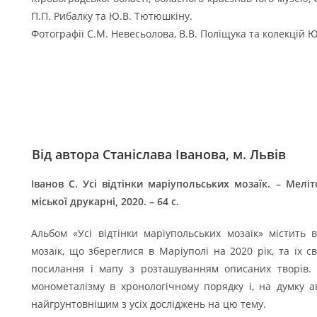
П.П. Рибалку та Ю.В. Тютюшкіну.
Фотографії С.М. Невесьолова, В.В. Поліщука та колекцій Ю
Від автора Станіслава Іванова, м. Львів
Іванов С. Усі відтінки маріупольських мозаїк. – Мел
міської друкарні, 2020. – 64 с.
Альбом «Усі відтінки маріупольських мозаїк» містит
мозаїк, що збереглися в Маріуполі на 2020 рік, та їх св
посилання і мапу з розташуванням описаних творів. 
монометалізму в хронологічному порядку і, на думку 
найгрунтовнішим з усіх досліджень на цю тему.