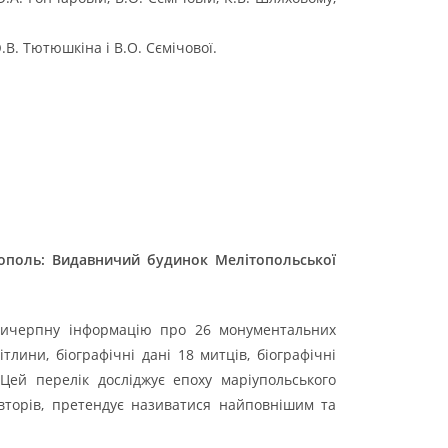
.В. Тютюшкіна і В.О. Сємічової.
ітополь: Видавничий будинок Мелітопольської
ь вичерпну інформацію про 26 монументальних
ітлини, біографічні дані 18 митців, біографічні
Цей перелік досліджує епоху маріупольського
авторів, претендує називатися найповнішим та