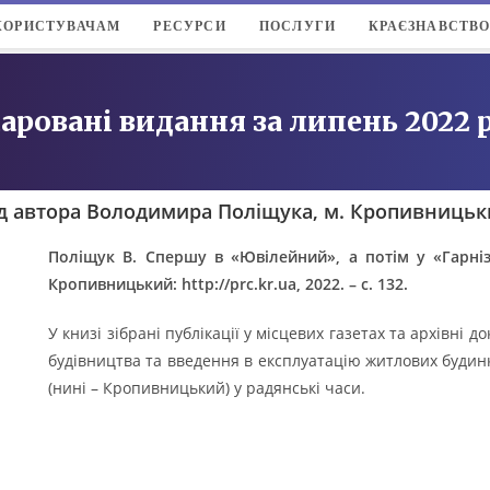
КОРИСТУВАЧАМ
РЕСУРСИ
ПОСЛУГИ
КРАЄЗНАВСТВ
аровані видання за липень 2022 
д автора Володимира Поліщука, м. Кропивниць
Поліщук В. Спершу в «Ювілейний», а потім у «Гарні
Кропивницький:
http://prc.kr.ua, 2022. – с. 132.
У книзі зібрані публікації у місцевих газетах та архівні
будівництва та введення в експлуатацію житлових будинків
(нині – Кропивницький) у радянські часи.