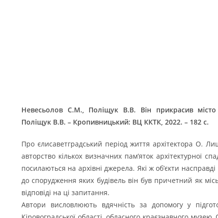
Невесьолов С.М., Поліщук В.В. Він прикрасив міст
Поліщук В.В. – Кропивницький: ВЦ ККТК, 2022. – 182 с.
Про єлисаветградський період життя архітектора О. Л
авторство кількох визначних пам’яток архітектурної с
посилаються на архівні джерела. Які ж об’єкти насправді
до спорудження яких будівель він був причетний як міс
відповіді на ці запитання.
Автори висловлюють вдячність за допомогу у підгот
Кіровоградської області, обласного краєзнавчого музею, О