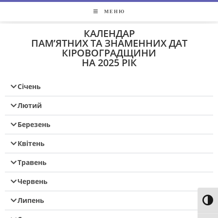
МЕНЮ
КАЛЕНДАР
ПАМ’ЯТНИХ ТА ЗНАМЕННИХ ДАТ
КІРОВОГРАДЩИНИ
НА 2025 РІК
Січень
Лютий
Березень
Квітень
Травень
Червень
Липень
Toggl