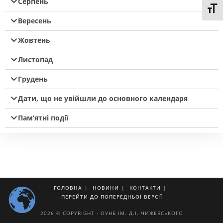
Серпень
Toggl
Вересень
Жовтень
Листопад
Грудень
Дати, що не увійшли до основного календаря
Пам’ятні події
ГОЛОВНА
НОВИНИ
КОНТАКТИ
ПЕРЕЙТИ ДО ПОПЕРЕДНЬОЇ ВЕРСІЇ
2026 © COPYRIGHT · ОУНБ ІМ. Д.І. ЧИЖЕВСЬКОГО