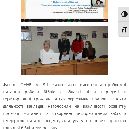
Togg
Togg
Фахівці ОУНБ ім. Д.І. Чижевського висвітлили проблемні
питання роботи бібліотек області після передачі в
територіальні громади, чітко окреслили правові аспекти
діяльності закладів, наголосили на важливості розвитку
промоції читання та створення інформаційних хабів з
гендерних питань, акцентували увагу на нових проєктах
головної бібліотеки регіону.