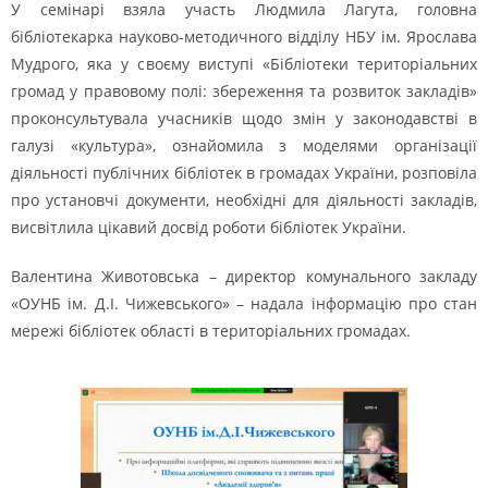
У семінарі взяла участь Людмила Лагута, головна
бібліотекарка науково-методичного відділу НБУ ім. Ярослава
Мудрого, яка у своєму виступі «Бібліотеки територіальних
громад у правовому полі: збереження та розвиток закладів»
проконсультувала учасників щодо змін у законодавстві в
галузі «культура», ознайомила з моделями організації
діяльності публічних бібліотек в громадах України, розповіла
про установчі документи, необхідні для діяльності закладів,
висвітлила цікавий досвід роботи бібліотек України.
Валентина Животовська – директор комунального закладу
«ОУНБ ім. Д.І. Чижевського» – надала інформацію про стан
мережі бібліотек області в територіальних громадах.