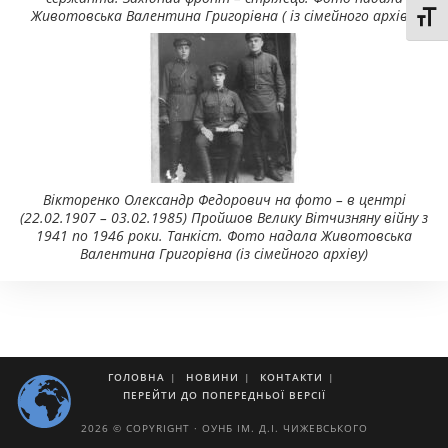
Животовська Валентина Григорівна ( із сімейного архіву)
Toggl
Вікторенко Олександр Федорович на фото – в центрі
(22.02.1907 – 03.02.1985) Пройшов Велику Вітчизняну війну з
1941 по 1946 роки. Танкіст. Фото надала Животовська
Валентина Григорівна (із сімейного архіву)
ГОЛОВНА
НОВИНИ
КОНТАКТИ
ПЕРЕЙТИ ДО ПОПЕРЕДНЬОЇ ВЕРСІЇ
2026 © COPYRIGHT · ОУНБ ІМ. Д.І. ЧИЖЕВСЬКОГО