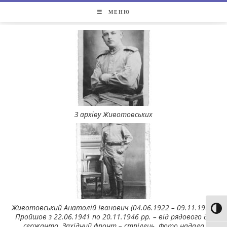
МЕНЮ
З архіву Животовських
Животовський Анатолій Іванович (04.06.1922 – 09.11.1995)
Toggl
Пройшов з 22.06.1941 по 20.11.1946 рр. – від рядового до
сержанта. Західний фронт – стрілець. Фото надала