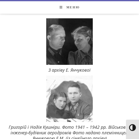
МЕНЮ
З архіву Е. Янчукової
Григорій і Надія Кушніри. Фото 1941 – 1942 рр. Військовий
Toggl
інженер-будівник аеродромів Фото надано племінницею
Янчуковою Е.М. (із сімейного архіву)