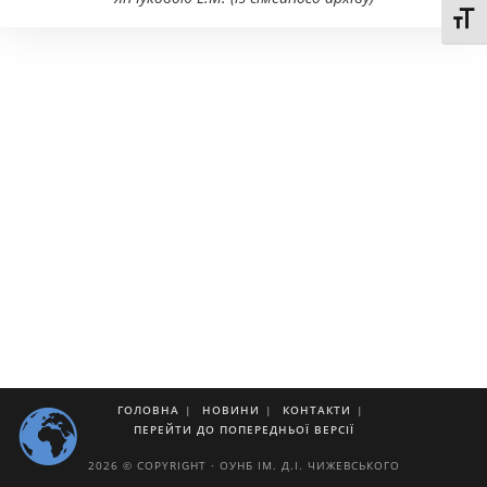
Toggl
ГОЛОВНА
НОВИНИ
КОНТАКТИ
ПЕРЕЙТИ ДО ПОПЕРЕДНЬОЇ ВЕРСІЇ
2026 © COPYRIGHT · ОУНБ ІМ. Д.І. ЧИЖЕВСЬКОГО