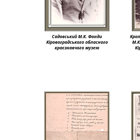
Садовський М.К. Фонди
Кроп
Кіровоградського обласного
М.К
краєзнавчого музею
Кі