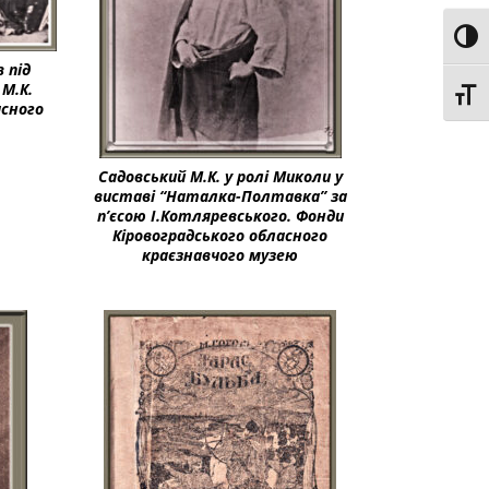
Toggl
 під
М.К.
Toggl
асного
Садовський М.К. у ролі Миколи у
виставі “Наталка-Полтавка” за
п’єсою І.Котляревського. Фонди
Кіровоградського обласного
краєзнавчого музею