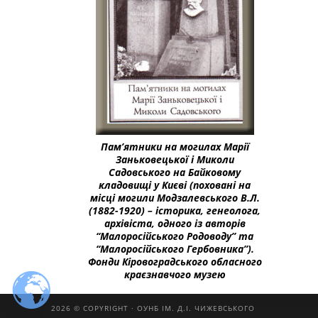
Пам’ятники на могилах Марії
Заньковецької і Миколи
Садовського на Байковому
кладовищі у Києві (поховані на
місці могили Модзалевського В.Л.
(1882-1920) – історика, генеолога,
архівіста, одного із авторів
“Малоросійського Родоводу” та
“Малоросійського Гербовника”).
Фонди Кіровоградського обласного
краєзнавчого музею
2026 © COPYRIGHT · ОУНБ ІМ. Д.І. ЧИЖЕВСЬКОГО