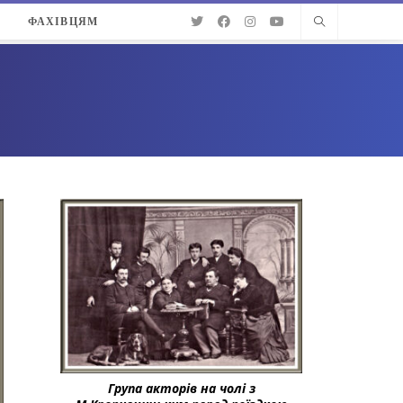
О
ФАХІВЦЯМ
Група акторів на чолі з