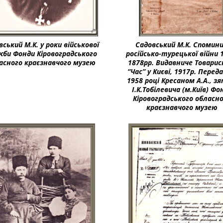
вський М.К. у роки військової
Садовський М.К. Спомини
жби Фонди Кіровоградського
російсько-турецької війни 
асного краєзнавчого музею
1878рр. Видавниче Товари
“Час” у Києві, 1917р. Перед
1958 році Кресаном А.А., з
І.К.Тобілевича (м.Київ) Фо
Кіровоградського обласн
краєзнавчого музею