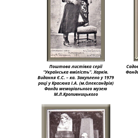
Поштова листівка серії
Садов
“Українська вмілість”. Харків.
Фонди
Видання Є.С. – ка. Закуплено у 1979
році у Красюка І.А. (м.Олександрія)
Фонди меморіального музею
М.Л.Кропивницького