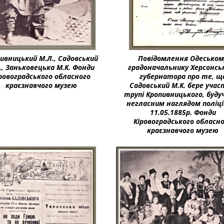
ивницький М.Л., Садовський
Повідомлення Одеськом
., Заньковецька М.К. Фонди
градоначальнику Херсонсь
ровоградського обласного
губернатора про те, щ
краєзнавчого музею
Садовський М.К. бере учас
трупі Кропивницького, будуч
негласним наглядом поліції
11.05.1885р. Фонди
Кіровоградського обласн
краєзнавчого музею