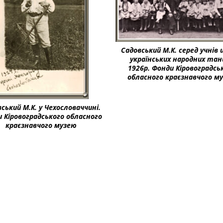
Садовський М.К. серед учнів
українських народних тан
1926р. Фонди Кіровоградсь
обласного краєзнавчого м
ський М.К. у Чехословаччині.
 Кіровоградського обласного
краєзнавчого музею