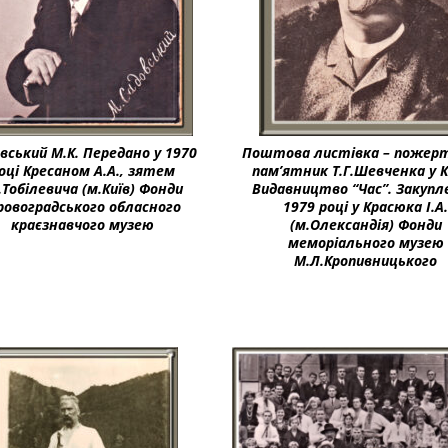
вський М.К. Передано у 1970
Поштова листівка – пожер
оці Кресаном А.А., зятем
пам’ятник Т.Г.Шевченка у К
К.Тобілевича (м.Київ) Фонди
Видавництво “Час”. Закупл
ровоградського обласного
1979 році у Красюка І.А
краєзнавчого музею
(м.Олександія) Фонди
меморіального музею
М.Л.Кропивницького