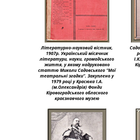
Літературно-науковий вістник,
Садо
1907р. Український місячник
р
літератури, науки, громадського
І.
життя, у якому надруковано
Кі
статтю Миколи Садовського “Мої
театральні згадки”. Закуплено у
1979 році у Красюка І.А.
(м.Олександрія) Фонди
Кіровоградського обласного
краєзнавчого музею