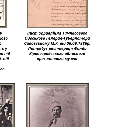
у
Лист Управління Тимчасового
кого
Одеського Генерал-Губернатора
о
Садовському М.К. від 06.09.1886р.
ть у
Потребує реставрації Фонди
и під
Кіровоградського обласного
, від
краєзнавчого музею
ого