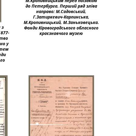
М.Кропивницьким перед поїздкою
до Петербурга. Перший ряд зліва
направо: М.Садовський,
Г.Затиркевич-Карпинська,
М.Кропивницький, М.Заньковецька.
 з
Фонди Кіровоградського обласного
1877-
краєзнавчого музею
ство
ано у
ятем
нди
ого