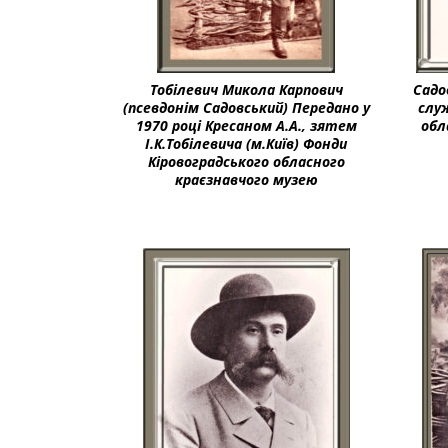
Тобілевич Микола Карпович
Садо
(псевдонім Садовський) Передано у
слу
1970 році Кресаном А.А., зятем
обл
І.К.Тобілевича (м.Київ) Фонди
Кіровоградського обласного
краєзнавчого музею