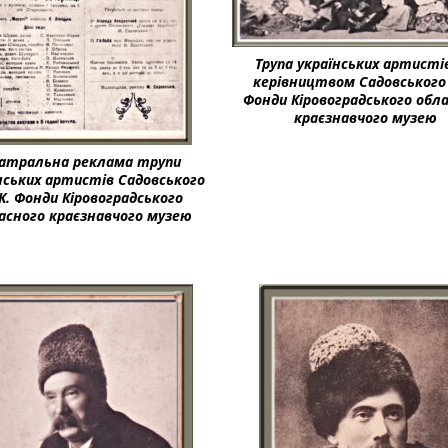
Трупа українських артистів
керівництвом Садовського 
Фонди Кіровоградського обл
краєзнавчого музею
атральна реклама трупи
нських артистів Садовського
К. Фонди Кіровоградського
асного краєзнавчого музею