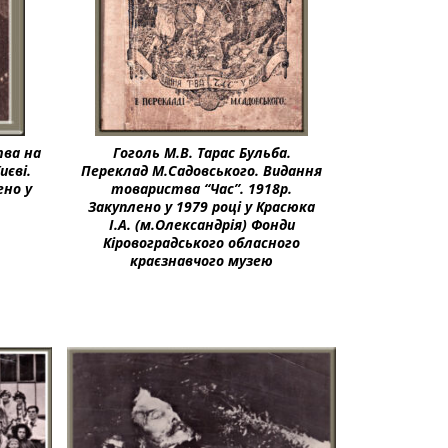
тва на
Гоголь М.В. Тарас Бульба.
иєві.
Переклад М.Садовського. Видання
ено у
товариства “Час”. 1918р.
.
Закуплено у 1979 році у Красюка
І.А. (м.Олександрія) Фонди
Кіровоградського обласного
краєзнавчого музею