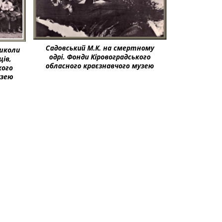
Садовський М.К. на смертному
 школи
одрі. Фонди Кіровоградського
ців,
обласного краєзнавчого музею
кого
узею