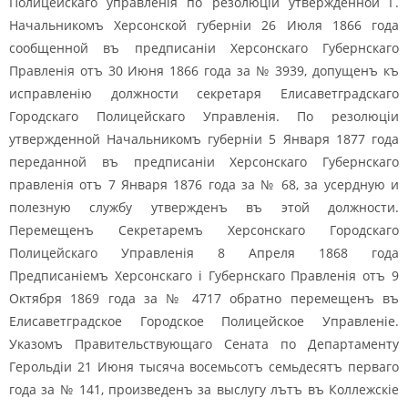
Полицейскаго управленія по резолюціи утвержденной Г.
Начальникомъ Херсонской губерніи 26 Июля 1866 года
сообщенной въ предписаніи Херсонскаго Губернскаго
Правленія отъ 30 Июня 1866 года за № 3939, допущенъ къ
исправленію должности секретаря Елисаветградскаго
Городскаго Полицейскаго Управленія. По резолюціи
утвержденной Начальникомъ губерніи 5 Января 1877 года
переданной въ предписаніи Херсонскаго Губернскаго
правленія отъ 7 Января 1876 года за № 68, за усердную и
полезную службу утвержденъ въ этой должности.
Перемещенъ Секретаремъ Херсонскаго Городскаго
Полицейскаго Управленія 8 Апреля 1868 года
Предписаніемъ Херсонскаго і Губернскаго Правленія отъ 9
Октября 1869 года за № 4717 обратно перемещенъ въ
Елисаветградское Городское Полицейское Управленіе.
Указомъ Правительствующаго Сената по Департаменту
Герольдіи 21 Июня тысяча восемьсотъ семьдесятъ перваго
года за № 141, произведенъ за выслугу лътъ въ Коллежскіе