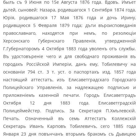
былъ съ 9 Июня по 15е Августа 1876 года. Вдовъ. Имъет
дьтей, сыновей: Назара, родившагося 1 Сентября 1874 года,
Юрія, родившагося 17 Мая 1876 года и дочь Ирину,
родившуюся 5 Февраля 1879 года; дъти въроисповеданія
православнаго, находятся при немъ, по резолюціи
Херсонскаго Губернскаго Правленія, утвердженной
Г.Губернаторомъ 4 Октября 1883 года уволенъ отъ службы.
Въ удостовъреніе чего и для свободнаго проживанія въ
городахъ Россійской Имперіи, данъ ему, Тобилевичу на
основаніи 794 ст. 3 т. уст. о паспортахъ изд. 1857 года
настоящий аттестатъ, изъ Елисаветградскаго Городскаго
Полицейскаго Управленія, за надлежащею подписью и
приложеніемъ казенной печати. Городъ Елисаветградъ
Октября 12 дня 1883 года. Елисаветградскій
Полицеймейстер. Подпись. За Секретаря П.Хмълевскій.
Печать. Означенный въ семь Аттестатъ Коллежскій
Секретарь Иванъ Карповъ Тобилевичъ, сего 1885 года
Января 23 дня повънчанъ вторымъ бракомъ съ Дьвицею