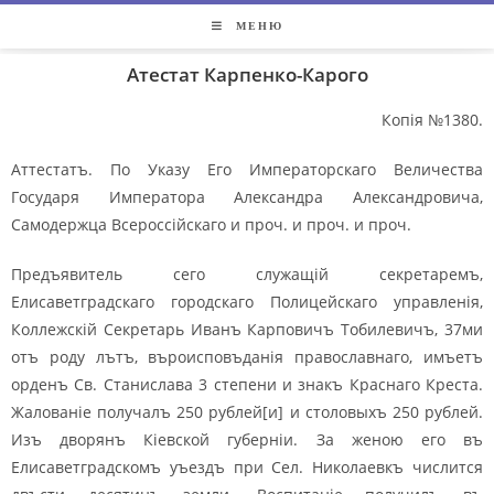
МЕНЮ
Атестат Карпенко-Карого
Копія №1380.
Аттестатъ. По Указу Его Императорскаго Величества
Государя Императора Александра Александровича,
Самодержца Всероссійскаго и проч. и проч. и проч.
Предъявитель сего служащій секретаремъ,
Елисаветградскаго городскаго Полицейскаго управленія,
Коллежскій Секретарь Иванъ Карповичъ Тобилевичъ, 37ми
отъ роду лътъ, въроисповъданія православнаго, имъетъ
орденъ Св. Станислава 3 степени и знакъ Краснаго Креста.
Жалованіе получалъ 250 рублей[и] и столовыхъ 250 рублей.
Изъ дворянъ Кіевской губерніи. За женою его въ
Елисаветградскомъ уъездъ при Сел. Николаевкъ числится