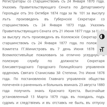
Регистраторы со старшинствомъ съ 24 Января 1870 года.
Указомъ Правительствующаго Сената по Департаменту
Герольдіи отъ 3го Октября 1874 года за № 101 за выслугу
лътъ произведенъ въ Губернскіе Секретари со
старшинствомъ съ 24 Января 1873 года. Указомъ
Правительствующаго Сената отъ 21 Июня 1877 года за № 86
за выслугу лътъ произведенъ въ Коллежскіе Секретари, со
Toggl
старшинствомъ съ 24 Января 1877 года, по положенію
Комитета ГГ.Министровъ въ 7 день Июня 1878 года
Toggl
Всемилостивъйше пожалованъ за отлично усердную и
полезную службу по должности Секретаря
Елисаветградскаго Городскаго Полицейскаго управленія
орденомъ Святаго Станислава 3й Степени, 7го Июня 1878
года. По постановленію Главнаго управленія общества
попеченія о раненныхъ и больныхъ воинахъ 23 августа 1880
года получилъ знакъ Краснаго Креста, Высочайше
установленный 13 Марта 1879 года, въ походахъ, подъ
судомъ и следствіемъ и въ отставкъ не былъ, въ отпуску