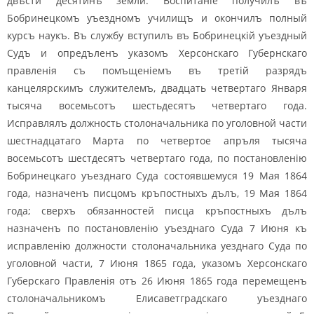
двъсти десятинъ земли. Воспитаніе получилъ въ
Бобринецкомъ уъездномъ училищъ и окончилъ полный
курсъ наукъ. Въ службу вступилъ въ Бобринецкій уъездный
Судъ и опредъленъ указомъ Херсонскаго Губернскаго
правленія съ помъщеніемъ въ третій разрядъ
канцелярскимъ служителемъ, двадцать четвертаго Января
тысяча восемьсотъ шестьдесятъ четвертаго года.
Исправлялъ должность столоначальника по уголовной части
шестнадцатаго Марта по четвертое апръля тысяча
восемьсотъ шестдесятъ четвертаго года, по постановленію
Бобринецкаго уъезднаго Суда состоявшемуся 19 Мая 1864
года, назначенъ писцомъ кръпостныхъ дълъ, 19 Мая 1864
года; сверхъ обязанностей писца кръпостныхъ дълъ
назначенъ по постановленію уъезднаго Суда 7 Июня къ
исправленію должности столоначальника уезднаго Суда по
уголовной части, 7 Июня 1865 года, указомъ Херсонскаго
Губерскаго Правленія отъ 26 Июня 1865 года перемещенъ
столоначальникомъ Елисаветградскаго уъезднаго