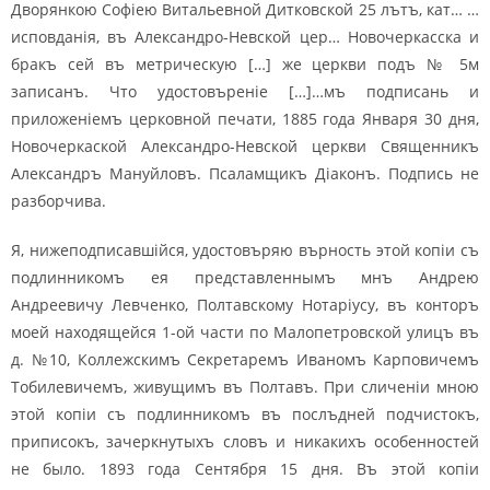
Дворянкою Софіею Витальевной Дитковской 25 лътъ, кат… …
исповданія, въ Александро-Невской цер… Новочеркасска и
бракъ сей въ метрическую […] же церкви подъ № 5м
записанъ. Что удостовъреніе […]…мъ подписань и
приложеніемъ церковной печати, 1885 года Января 30 дня,
Новочеркаской Александро-Невской церкви Священникъ
Александръ Мануйловъ. Псаламщикъ Діаконъ. Подпись не
разборчива.
Я, нижеподписавшійся, удостовъряю върность этой копіи съ
подлинникомъ ея представленнымъ мнъ Андрею
Андреевичу Левченко, Полтавскому Нотаріусу, въ конторъ
моей находящейся 1-ой части по Малопетровской улицъ въ
д. №10, Коллежскимъ Секретаремъ Иваномъ Карповичемъ
Тобилевичемъ, живущимъ въ Полтавъ. При сличеніи мною
этой копіи съ подлинникомъ въ послъдней подчистокъ,
приписокъ, зачеркнутыхъ словъ и никакихъ особенностей
не было. 1893 года Сентября 15 дня. Въ этой копіи