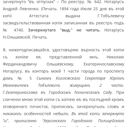
зачерпнуто “въ отпусках” – По реестру. № 642. Нотаріусъ
Андрей Левченко. (Печать. 1894 года Июля 25 дня въ этой
копії Аттестата выдана Г.Тобълевичу
засвидътельствованная копія записанная въ реестръ подъ
№ 4740.
Зачеркнутаго “выд.” не читать.
Нотаріусъ
Н.Ольшевскій. Печать.
Я, нижеподписавшійся, удостовъряю върность этой копіи
съ
копіею
ея, представленной мнъ, Николаю
Фердинандовичу Ольшевскому, Екатеринославскому
Нотаріусу, въ конторъ моей 1 части города по проспекту
домъ № 5
Сыномъ Коллежскаго Секретаря Юріемъ
Ивановичемъ Тобълевичъ живущимъ 2 части.
Г.Екатеринослава въ Городскомъ Техническомъ Саду.
При
сличеніи мною этой копіи съ копіею ея, въ послъдней кромъ
оговоренаго почисток, приписокъ, зачеркнутыхъ словъ и
никакихъ особенностей небыло.
Въ этой копіи зачеркнуто
“и”, приписанно “Херсонскаго Городскаго Полицейскаго